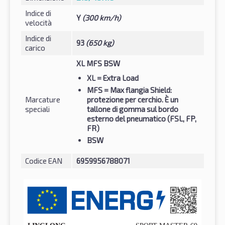
Indice di
Y
(300 km/h)
velocità
Indice di
93
(650 kg)
carico
XL MFS BSW
XL
= Extra Load
MFS
= Max flangia Shield:
Marcature
protezione per cerchio. È un
speciali
tallone di gomma sul bordo
esterno del pneumatico (FSL, FP,
FR)
BSW
Codice EAN
6959956788071