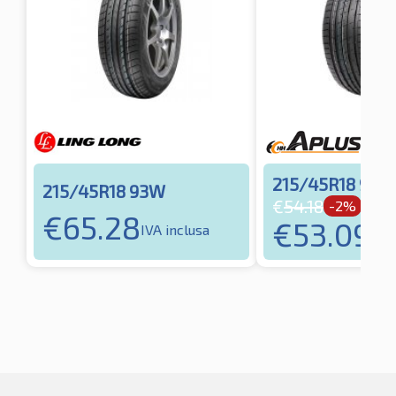
215/45R18 93Y
215/45R18 93W
€
54.18
-2%
€
65.28
€
53.09
IVA inclusa
IVA