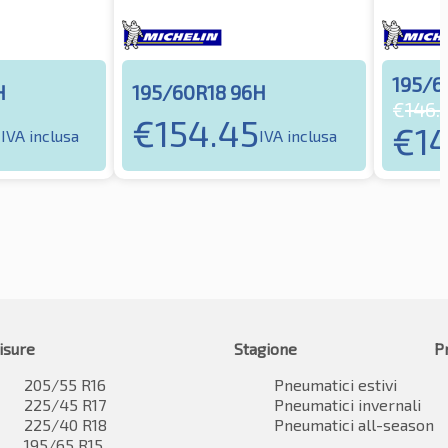
195/6
H
195/60R18 96H
€
146.
9
€
154.45
€
1
IVA inclusa
IVA inclusa
isure
Stagione
P
205/55 R16
Pneumatici estivi
225/45 R17
Pneumatici invernali
225/40 R18
Pneumatici all-season
195/65 R15