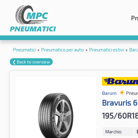
Pn
Pneumatici
»
Pneumatico per auto
»
Pneumatici estivi
»
Bar
❮ Back to overview
Barum
Pneum
Bravuris 6
195/60R1
Marchio