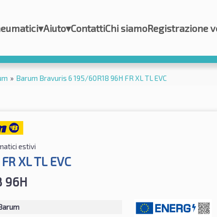
eumatici
▾
Aiuto
▾
Contatti
Chi siamo
Registrazione v
um
»
Barum Bravuris 6 195/60R18 96H FR XL TL EVC
atici estivi
 FR XL TL EVC
8 96H
Barum