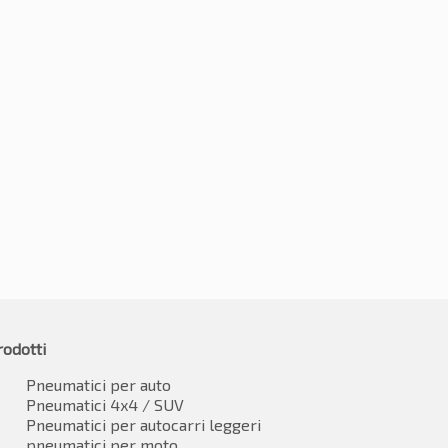
0R18 96H
195/60R18 96H
90
€
140.00
-2%
-2%
43.97
€
137.20
IVA inclusa*
IVA inclusa*
rodotti
Pneumatici per auto
Pneumatici 4x4 / SUV
Pneumatici per autocarri leggeri
pneumatici per moto