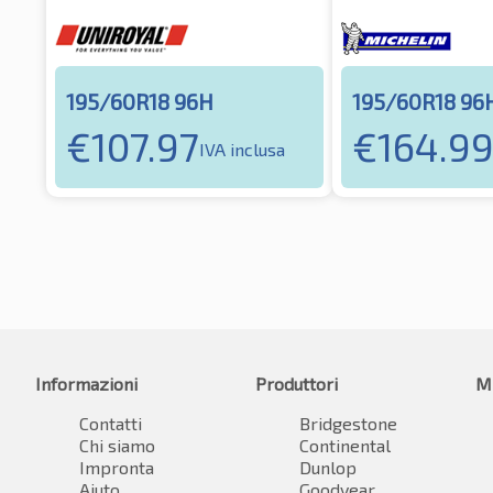
195/60R18 96H
195/60R18 96
€
107.97
€
164.9
IVA inclusa
Informazioni
Produttori
M
Contatti
Bridgestone
Chi siamo
Continental
Impronta
Dunlop
Aiuto
Goodyear