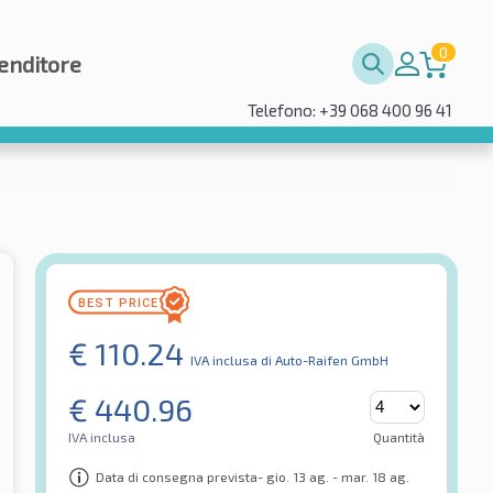
0
enditore
Telefono: +39 068 400 96 41
€
110.24
IVA inclusa
di Auto-Raifen GmbH
€
440.96
IVA inclusa
Quantità
Data di consegna prevista- gio. 13 ag. - mar. 18 ag.