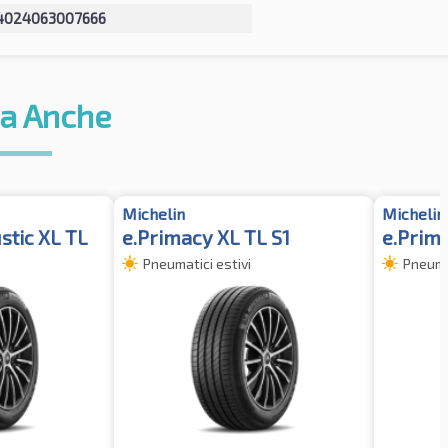
4024063007666
a Anche
Michelin
Michelin
stic XL TL
e.Primacy XL TL S1
e.Prim
Pneumatici estivi
Pneumat