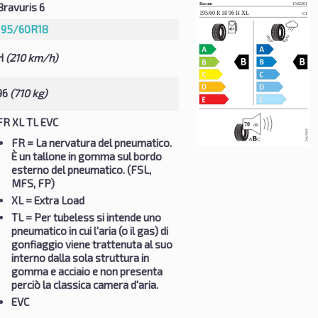
Bravuris 6
195/60R18
H
(210 km/h)
96
(710 kg)
FR XL TL EVC
FR
= La nervatura del pneumatico.
È un tallone in gomma sul bordo
esterno del pneumatico. (FSL,
MFS, FP)
XL
= Extra Load
TL
= Per tubeless si intende uno
pneumatico in cui l'aria (o il gas) di
gonfiaggio viene trattenuta al suo
interno dalla sola struttura in
gomma e acciaio e non presenta
perciò la classica camera d'aria.
EVC