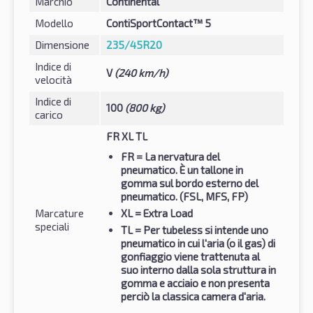
Marchio
Continental
Modello
ContiSportContact™ 5
Dimensione
235/45R20
Indice di
V
(240 km/h)
velocità
Indice di
100
(800 kg)
carico
FR XL TL
FR
= La nervatura del
pneumatico. È un tallone in
gomma sul bordo esterno del
pneumatico. (FSL, MFS, FP)
Marcature
XL
= Extra Load
speciali
TL
= Per tubeless si intende uno
pneumatico in cui l'aria (o il gas) di
gonfiaggio viene trattenuta al
suo interno dalla sola struttura in
gomma e acciaio e non presenta
perciò la classica camera d'aria.