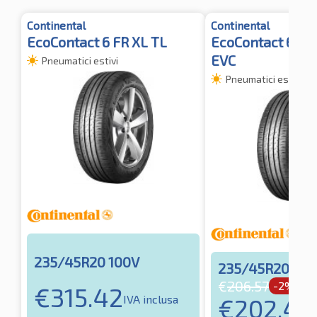
Continental
Continental
EcoContact 6 FR XL TL
EcoContact 6 VO
EVC
Pneumatici estivi
Pneumatici estivi
235/45R20 100V
235/45R20 100
€
206.57
-2%
€
315.42
IVA inclusa
€
202.45