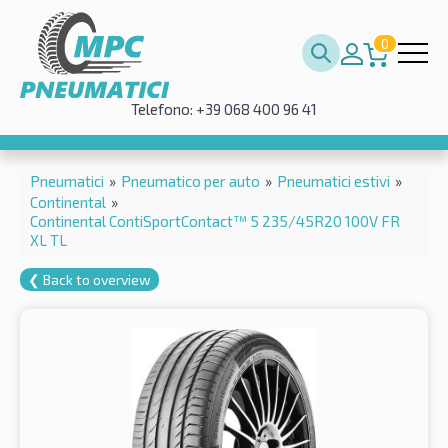
0
Telefono: +39 068 400 96 41
Pneumatici
»
Pneumatico per auto
»
Pneumatici estivi
»
Continental
»
Continental ContiSportContact™ 5 235/45R20 100V FR
XL TL
❮ Back to overview