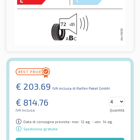
€
203.69
IVA inclusa
di Raifen Paket GmbH
€
814.76
IVA inclusa
Quantità
Data di consegna prevista- mer. 12 ag. - ven. 14 ag.
Spedizione gratuita