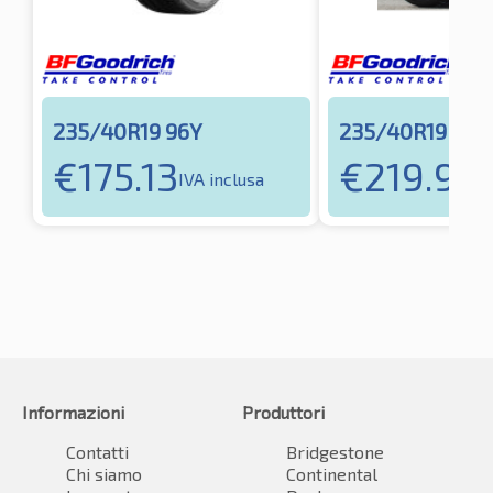
235/40R19 96Y
235/40R19 96Y
€
175.13
€
219.92
IVA inclusa
I
Informazioni
Produttori
Contatti
Bridgestone
Chi siamo
Continental