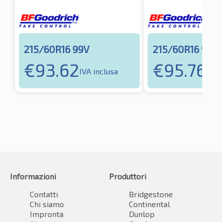
215/60R16 99V
215/60R16 95H
€
93.62
€
95.76
IVA inclusa
IVA 
Informazioni
Produttori
Contatti
Bridgestone
Chi siamo
Continental
Impronta
Dunlop