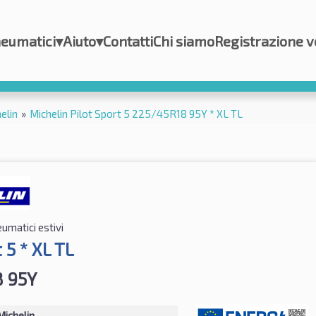
eumatici
▾
Aiuto
▾
Contatti
Chi siamo
Registrazione v
elin
»
Michelin Pilot Sport 5 225/45R18 95Y * XL TL
umatici estivi
 5 * XL TL
 95Y
Michelin