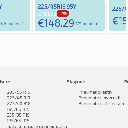
Y
225/45R18 95Y
225/4
€
151.32
-2%
€
15
€
148.29
IVA inclusa*
IVA inclusa*
isure
Stagione
P
205/55 R16
Pneumatici estivi
225/45 R17
Pneumatici invernali
225/40 R18
Pneumatici all-season
195/65 R15
235/35 R19
185/65 R15
Tutte le misure di pneumatici