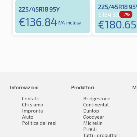
225/45R18 95
225/45R18 95Y
€
184.33
-2%
€
136.84
€
180.65
IVA inclusa
Informazioni
Produttori
M
Contatti
Bridgestone
Chi siamo
Continental
Impronta
Dunlop
Aiuto
Goodyear
Politica dei resi
Michelin
Pirelli
Tutti i produttori