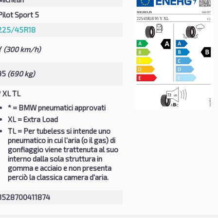
Pilot Sport 5
225/45R18
Y
(300 km/h)
95
(690 kg)
* XL TL
*
= BMW pneumatici approvati
XL
= Extra Load
TL
= Per tubeless si intende uno
pneumatico in cui l'aria (o il gas) di
gonfiaggio viene trattenuta al suo
interno dalla sola struttura in
gomma e acciaio e non presenta
perciò la classica camera d'aria.
3528700411874