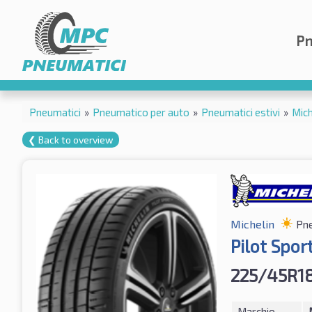
Pn
Pneumatici
»
Pneumatico per auto
»
Pneumatici estivi
»
Mich
❮ Back to overview
Michelin
Pne
Pilot Sport
225/45R18
Marchio