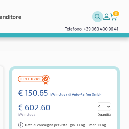
0
enditore
Telefono: +39 068 400 96 41
€
150.65
IVA inclusa
di Auto-Raifen GmbH
€
602.60
IVA inclusa
Quantità
Data di consegna prevista- gio. 13 ag. - mar. 18 ag.