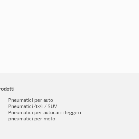
225/45R18 95Y
5R18 95Y
€
52.14
-2%
1.45
€
51.09
IVA inclusa
IVA inclusa*
rodotti
Pneumatici per auto
Pneumatici 4x4 / SUV
Pneumatici per autocarri leggeri
pneumatici per moto