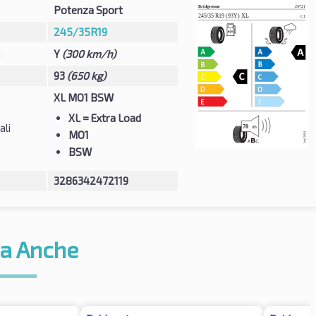
Potenza Sport
245/35R19
à
Y
(300 km/h)
93
(650 kg)
XL MO1 BSW
XL
= Extra Load
ali
MO1
BSW
3286342472119
a Anche