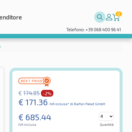
0
enditore
Telefono: +39 068 400 96 41
W
€
174.85
-2%
€
171.36
IVA inclusa*
di Raifen Paket GmbH
€
685.44
IVA inclusa
Quantità