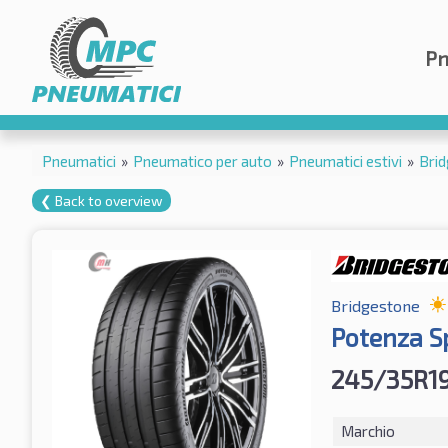
Pn
Pneumatici
»
Pneumatico per auto
»
Pneumatici estivi
»
Bri
❮ Back to overview
Bridgestone
Potenza S
245/35R19
Marchio