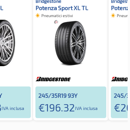
Bridgestone
Bridgest
XL
Potenza Sport XL TL
Potenz
Pneumatici estivi
Pneumat
Y
245/35R19 93Y
245/3
3
€
196.32
€
2
IVA inclusa
IVA inclusa