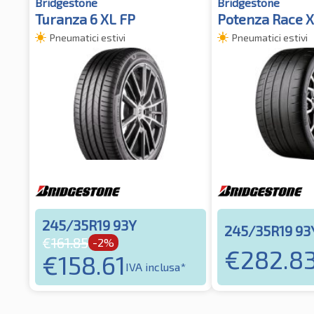
Bridgestone
Bridgestone
Turanza 6 XL FP
Potenza Race 
Pneumatici estivi
Pneumatici estivi
245/35R19 93Y
245/35R19 93
€
161.85
-2%
€
282.8
€
158.61
IVA inclusa*