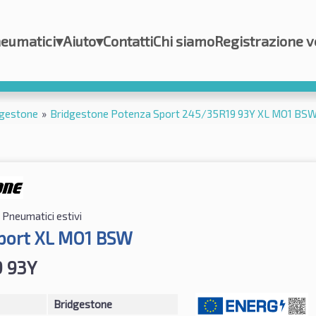
eumatici
▾
Aiuto
▾
Contatti
Chi siamo
Registrazione v
dgestone
»
Bridgestone Potenza Sport 245/35R19 93Y XL MO1 BS
Pneumatici estivi
port XL MO1 BSW
 93Y
Bridgestone