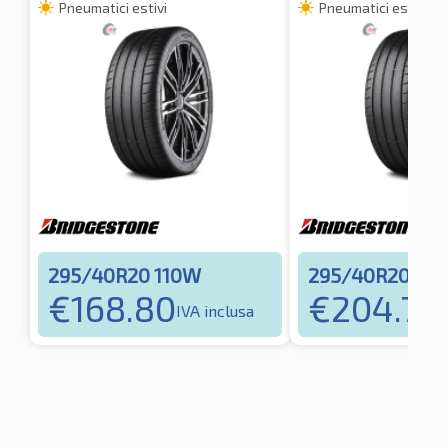
Pneumatici estivi
Pneumatici estivi
295/40R20 110W
295/40R20 110
€
168.80
€
204.79
IVA inclusa
I