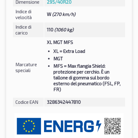
Dimensione
295/40R20
Indice di
W
(270 km/h)
velocità
Indice di
110
(1060 kg)
carico
XL MGT MFS
XL
= Extra Load
MGT
Marcature
MFS
= Max flangia Shield:
speciali
protezione per cerchio. È un
tallone di gomma sul bordo
esterno del pneumatico (FSL, FP,
FR)
Codice EAN
3286342447810