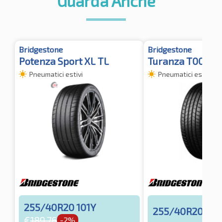
Guarda Anche
Bridgestone
Bridgestone
Potenza Sport XL TL
Turanza T005 X
Pneumatici estivi
Pneumatici estivi
255/40R20 101Y
255/40R20 101
€
189.76
-2%