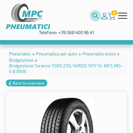
0
Telefono: +39 068 400 96 41
Pneumatici
»
Pneumatico per auto
»
Pneumatici estivi
»
Bridgestone
»
Bridgestone Turanza T005 255/40R20 101Y XL MFS MO-
S B BSW
❮ Back to overview