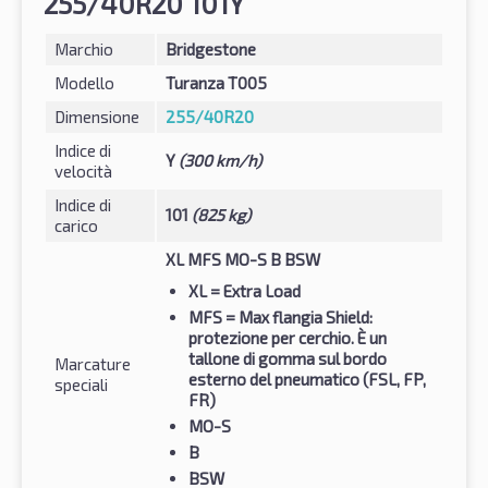
255/40R20 101Y
Marchio
Bridgestone
Modello
Turanza T005
Dimensione
255/40R20
Indice di
Y
(300 km/h)
velocità
Indice di
101
(825 kg)
carico
XL MFS MO-S B BSW
XL
= Extra Load
MFS
= Max flangia Shield:
protezione per cerchio. È un
tallone di gomma sul bordo
Marcature
esterno del pneumatico (FSL, FP,
speciali
FR)
MO-S
B
BSW