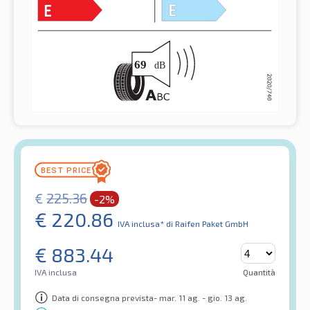
€
225.36
-2%
€
220.86
IVA inclusa*
di Raifen Paket GmbH
€
883.44
IVA inclusa
Quantità
Data di consegna prevista- mar. 11 ag. - gio. 13 ag.