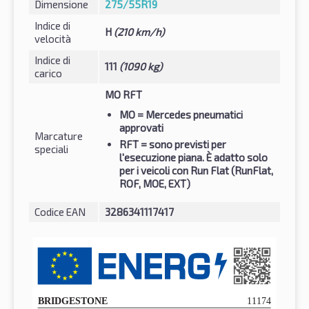
Dimensione
275/55R19
Indice di
H
(210 km/h)
velocità
Indice di
111
(1090 kg)
carico
MO RFT
MO
= Mercedes pneumatici
approvati
Marcature
RFT
= sono previsti per
speciali
l'esecuzione piana. È adatto solo
per i veicoli con Run Flat (RunFlat,
ROF, MOE, EXT)
Codice EAN
3286341117417