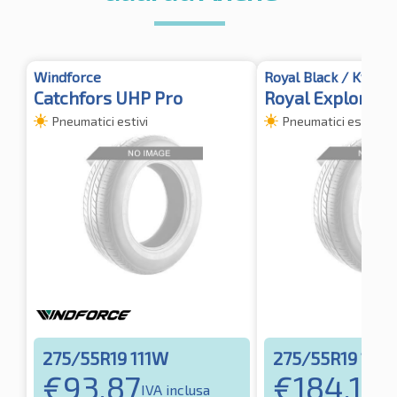
Windforce
Royal Black / Kyoto
Catchfors UHP Pro
Royal Explorer 
Pneumatici estivi
Pneumatici estivi
275/55R19 111W
275/55R19 111
€
93.87
€
184.12
IVA inclusa
IV