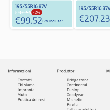
195/55R16 87V
195/55R16 87
€
101.54
-2%
€
207.23
€
99.52
IVA inclusa*
Informazioni
Produttori
M
Contatti
Bridgestone
Chi siamo
Continental
Impronta
Dunlop
Aiuto
Goodyear
Politica dei resi
Michelin
Pirelli
Tutti i produttori