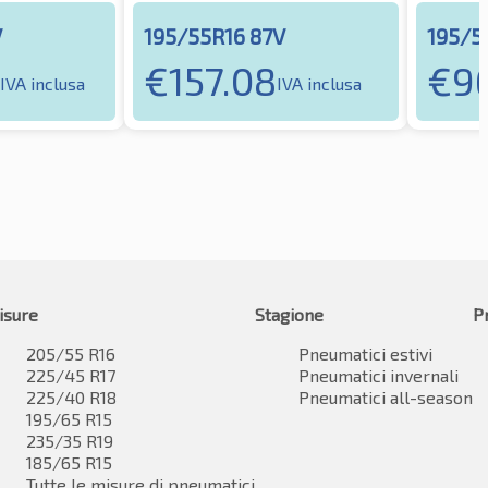
V
195/55R16 87V
195/5
€
157.08
€
96
IVA inclusa
IVA inclusa
isure
Stagione
P
205/55 R16
Pneumatici estivi
225/45 R17
Pneumatici invernali
225/40 R18
Pneumatici all-season
195/65 R15
235/35 R19
185/65 R15
Tutte le misure di pneumatici