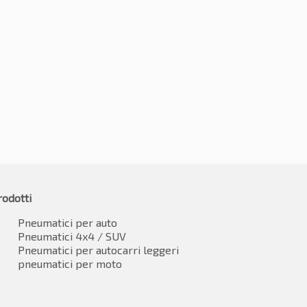
5R16 91V
195/55R16 87V
.71
€
44.62
IVA inclusa
IVA inclusa
rodotti
Pneumatici per auto
Pneumatici 4x4 / SUV
Pneumatici per autocarri leggeri
pneumatici per moto