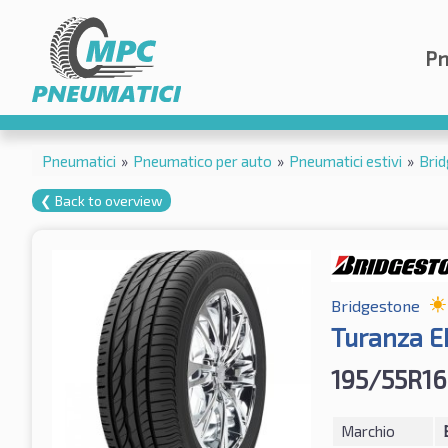
Pn
Pneumatici
»
Pneumatico per auto
»
Pneumatici estivi
»
Bri
❮ Back to overview
Bridgestone
Turanza E
195/55R16
Marchio