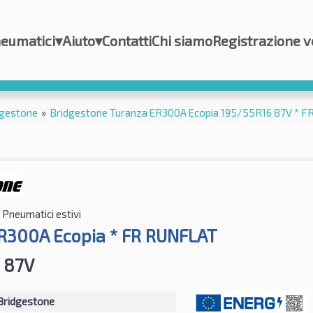
eumatici
▾
Aiuto
▾
Contatti
Chi siamo
Registrazione v
dgestone
»
Bridgestone Turanza ER300A Ecopia 195/55R16 87V * 
Pneumatici estivi
R300A Ecopia * FR RUNFLAT
 87V
Bridgestone