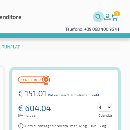
0
enditore
Telefono: +39 068 400 96 41
FR RUNFLAT
€
151.01
IVA inclusa
di Auto-Raifen GmbH
€
604.04
IVA inclusa
Quantità
Data di consegna prevista- mer. 12 ag. - lun. 17 ag.