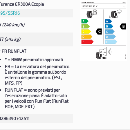
Turanza ER300A Ecopia
195/55R16
V
(240 km/h)
87
(545 kg)
* FR RUNFLAT
*
= BMW pneumatici approvati
FR
= La nervatura del pneumatico.
È un tallone in gomma sul bordo
esterno del pneumatico. (FSL,
MFS, FP)
RUNFLAT
= sono previsti per
l'esecuzione piana. È adatto solo
per i veicoli con Run Flat (RunFlat,
ROF, MOE, EXT)
3286340742511