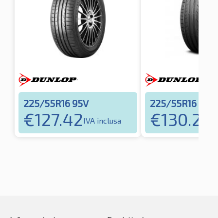
225/55R16 95V
225/55R16 95Y
€
127.42
€
130.25
IVA inclusa
IV