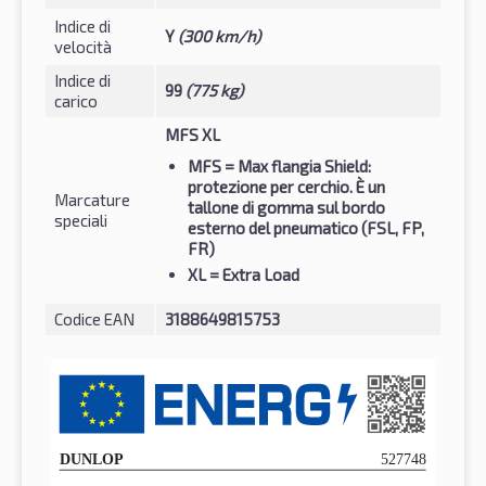
Indice di
Y
(300 km/h)
velocità
Indice di
99
(775 kg)
carico
MFS XL
MFS
= Max flangia Shield:
protezione per cerchio. È un
Marcature
tallone di gomma sul bordo
speciali
esterno del pneumatico (FSL, FP,
FR)
XL
= Extra Load
Codice EAN
3188649815753