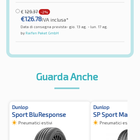
€
129.37
-2%
€
126.78
IVA inclusa*
Data di consegna prevista- gio. 13 ag. - lun. 17 ag.
by
Raifen Paket GmbH
Guarda Anche
Dunlop
Dunlop
Sport BluResponse
SP Sport Maxx 
Pneumatici estivi
Pneumatici estivi