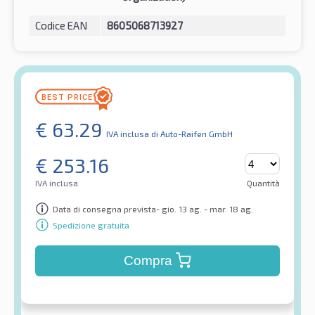
Codice EAN
8605068713927
€
63.29
IVA inclusa
di Auto-Raifen GmbH
€
253.16
IVA inclusa
Quantità
Data di consegna prevista- gio. 13 ag. - mar. 18 ag.
Spedizione gratuita
Compra