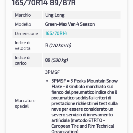
165/70R14 89/87R
Marchio
Ling Long
Modello
Green-Max Van 4 Season
Dimensione
165/70R14
Indice di
R
(170 km/h)
velocità
Indice di
89
(580 kg)
carico
3PMSF
3PMSF
= 3 Peaks Mountain Snow
Flake - il simbolo marchiato sul
fianco del pneumatico indica che il
pneumatico soddisfa i criteri di
Marcature
prestazione richiesti nei test sulla
speciali
neve per essere considerato un
severo servizio di innevamento
artificiale (metodo ETRTO -
European Tire and Rim Technical
Organization)