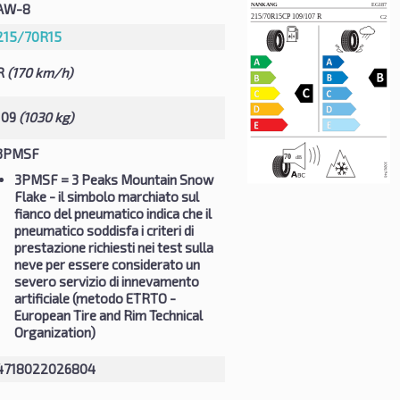
AW-8
215/70R15
R
(170 km/h)
109
(1030 kg)
3PMSF
3PMSF
= 3 Peaks Mountain Snow
Flake - il simbolo marchiato sul
fianco del pneumatico indica che il
pneumatico soddisfa i criteri di
prestazione richiesti nei test sulla
neve per essere considerato un
severo servizio di innevamento
artificiale (metodo ETRTO -
European Tire and Rim Technical
Organization)
4718022026804