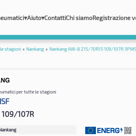
eumatici
▾
Aiuto
▾
Contatti
Chi siamo
Registrazione v
le stagioni
»
Nankang
»
Nankang AW-8 215/70R15 109/107R 3PM
umatici per tutte le stagioni
MSF
 109/107R
Nankang