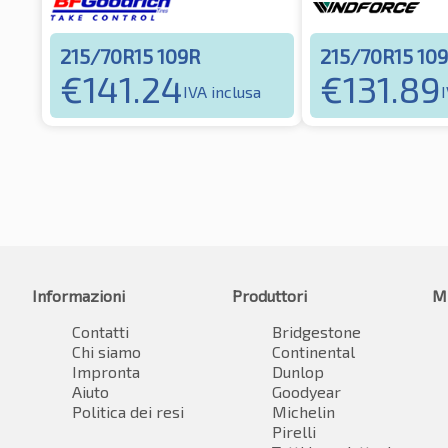
215/70R15 109R
215/70R15 10
€
141.24
€
131.89
IVA inclusa
Informazioni
Produttori
M
Contatti
Bridgestone
Chi siamo
Continental
Impronta
Dunlop
Aiuto
Goodyear
Politica dei resi
Michelin
Pirelli