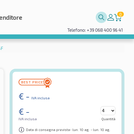
0
enditore
Telefono: +39 068 400 96 41
SF
€
-
IVA inclusa
€
-
IVA inclusa
Quantità
Data di consegna prevista- lun. 10 ag. - lun. 10 ag.