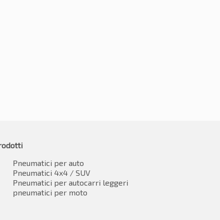
0R15 109/104R
215/70R15 109/107R
3.51
€
80.74
IVA inclusa
IVA inclusa
rodotti
Pneumatici per auto
Pneumatici 4x4 / SUV
Pneumatici per autocarri leggeri
pneumatici per moto