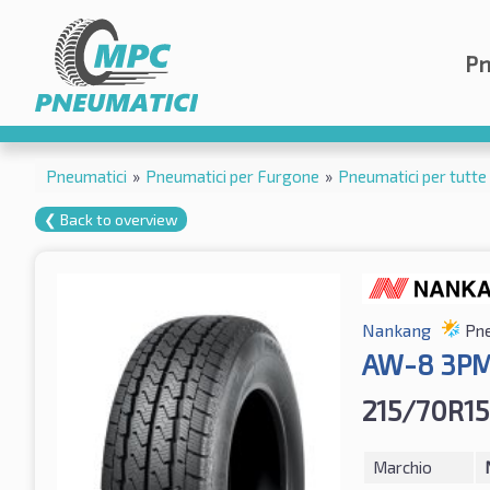
Pn
Pneumatici
»
Pneumatici per Furgone
»
Pneumatici per tutte 
❮ Back to overview
Nankang
Pne
AW-8 3P
215/70R15
Marchio