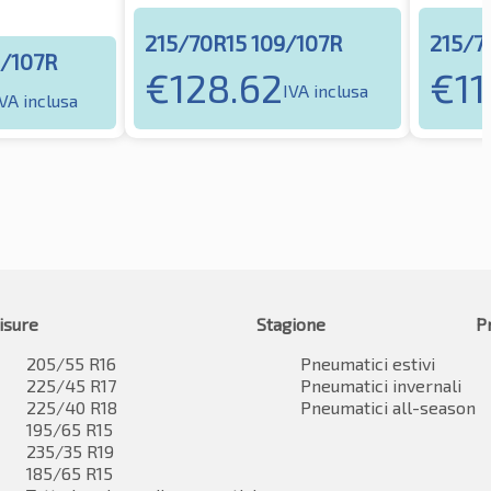
215/70R15 109/107R
215/7
9/107R
€
128.62
€
11
IVA inclusa
IVA inclusa
isure
Stagione
P
205/55 R16
Pneumatici estivi
225/45 R17
Pneumatici invernali
225/40 R18
Pneumatici all-season
195/65 R15
235/35 R19
185/65 R15