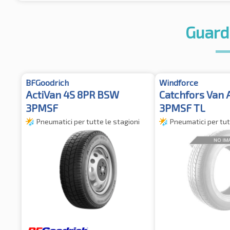
Guard
BFGoodrich
Windforce
ActiVan 4S 8PR BSW
Catchfors Van
3PMSF
3PMSF TL
Pneumatici per tutte le stagioni
Pneumatici per tut