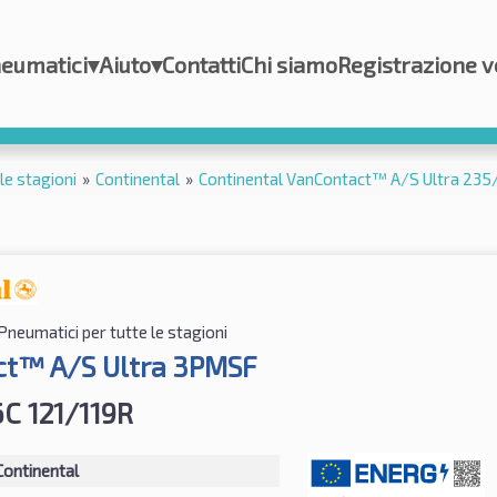
eumatici
▾
Aiuto
▾
Contatti
Chi siamo
Registrazione v
le stagioni
»
Continental
»
Continental VanContact™ A/S Ultra 23
Pneumatici per tutte le stagioni
t™ A/S Ultra 3PMSF
C 121/119R
Continental