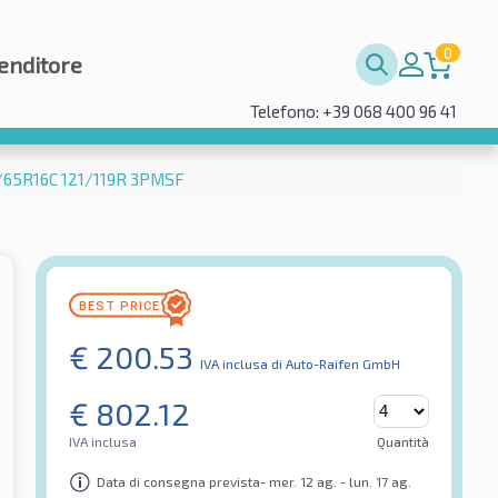
0
enditore
Telefono: +39 068 400 96 41
5/65R16C 121/119R 3PMSF
€
200.53
IVA inclusa
di Auto-Raifen GmbH
€
802.12
IVA inclusa
Quantità
Data di consegna prevista- mer. 12 ag. - lun. 17 ag.