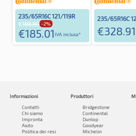
235/65R16C 121/119R
235/65R16C 12
€
188.80
-2%
€
328.91
€
185.01
IVA inclusa*
Informazioni
Produttori
M
Contatti
Bridgestone
Chi siamo
Continental
Impronta
Dunlop
Aiuto
Goodyear
Politica dei resi
Michelin