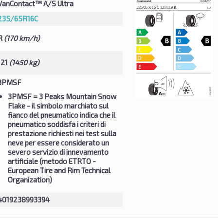
VanContact™ A/S Ultra
235/65R16C
R
(170 km/h)
121
(1450 kg)
3PMSF
3PMSF
= 3 Peaks Mountain Snow
Flake - il simbolo marchiato sul
fianco del pneumatico indica che il
pneumatico soddisfa i criteri di
prestazione richiesti nei test sulla
neve per essere considerato un
severo servizio di innevamento
artificiale (metodo ETRTO -
European Tire and Rim Technical
Organization)
4019238993394