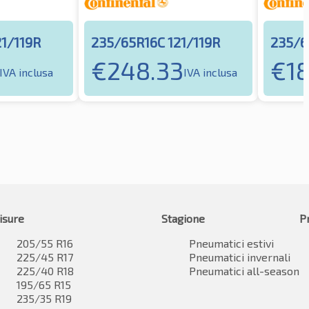
1/119R
235/65R16C 121/119R
235/6
€
248.33
€
1
IVA inclusa
IVA inclusa
isure
Stagione
P
205/55 R16
Pneumatici estivi
225/45 R17
Pneumatici invernali
225/40 R18
Pneumatici all-season
195/65 R15
235/35 R19