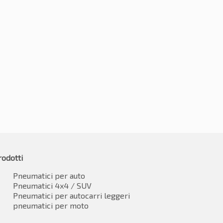
235/65R16C 121/119R
5R16C 115/113R
€
78.35
-2%
€
76.77
83.35
IVA inclusa*
IVA inclusa
rodotti
Pneumatici per auto
Pneumatici 4x4 / SUV
Pneumatici per autocarri leggeri
pneumatici per moto