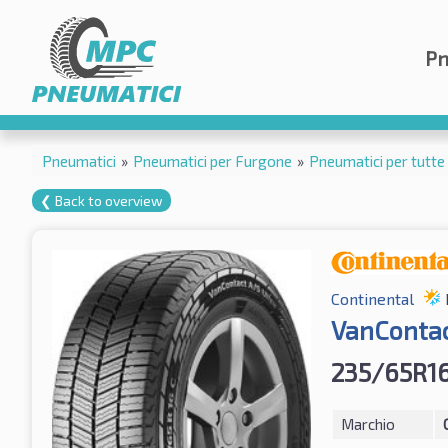
Pn
Pneumatici
»
Pneumatici per Furgone
»
Pneumatici per tutte 
❮ Back to overview
Continental
VanContac
235/65R16
Marchio