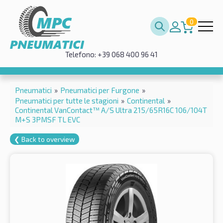
0
Telefono: +39 068 400 96 41
Pneumatici
»
Pneumatici per Furgone
»
Pneumatici per tutte le stagioni
»
Continental
»
Continental VanContact™ A/S Ultra 215/65R16C 106/104T
M+S 3PMSF TL EVC
❮ Back to overview