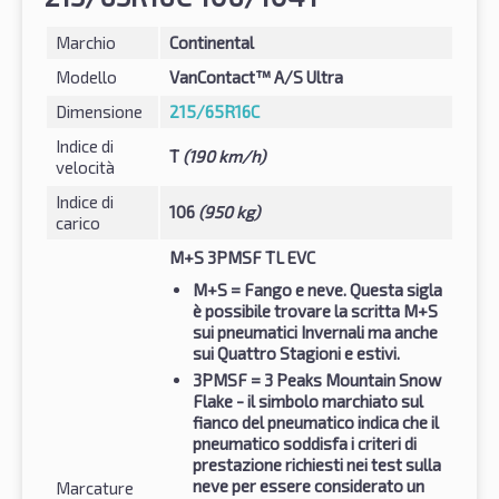
Marchio
Continental
Modello
VanContact™ A/S Ultra
Dimensione
215/65R16C
Indice di
T
(190 km/h)
velocità
Indice di
106
(950 kg)
carico
M+S 3PMSF TL EVC
M+S
= Fango e neve. Questa sigla
è possibile trovare la scritta M+S
sui pneumatici Invernali ma anche
sui Quattro Stagioni e estivi.
3PMSF
= 3 Peaks Mountain Snow
Flake - il simbolo marchiato sul
fianco del pneumatico indica che il
pneumatico soddisfa i criteri di
prestazione richiesti nei test sulla
neve per essere considerato un
Marcature