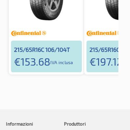
215/65R16C 106/104T
215/65R16C 10
€
153.68
€
197.12
IVA inclusa
IVA
Informazioni
Produttori