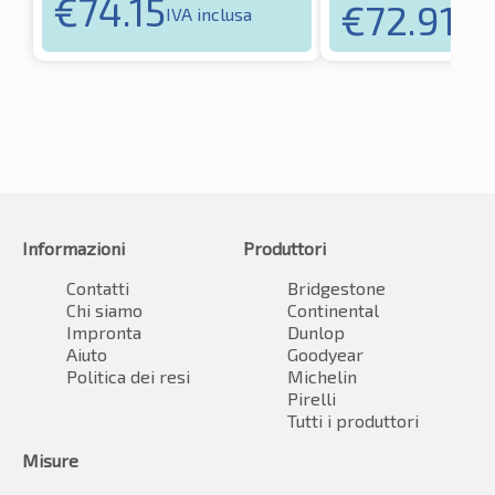
€
74.15
€
72.91
IVA inclusa
IVA i
Informazioni
Produttori
Contatti
Bridgestone
Chi siamo
Continental
Impronta
Dunlop
Aiuto
Goodyear
Politica dei resi
Michelin
Pirelli
Tutti i produttori
Misure