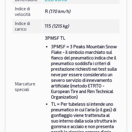
Indice di
R
(170 km/h)
velocità
Indice di
115
(1215 kg)
carico
3PMSF TL
3PMSF
= 3 Peaks Mountain Snow
Flake - il simbolo marchiato sul
fianco del pneumatico indica che il
pneumatico soddisfa i criteri di
prestazione richiesti nei test sulla
neve per essere considerato un
severo servizio di innevamento
Marcature
artificiale (metodo ETRTO -
speciali
European Tire and Rim Technical
Organization)
TL
= Per tubeless si intende uno
pneumatico in cui l'aria (o il gas) di
gonfiaggio viene trattenuta al
suo interno dalla sola struttura in
gomma e acciaio e non presenta
perciò la classica camera d'aria.