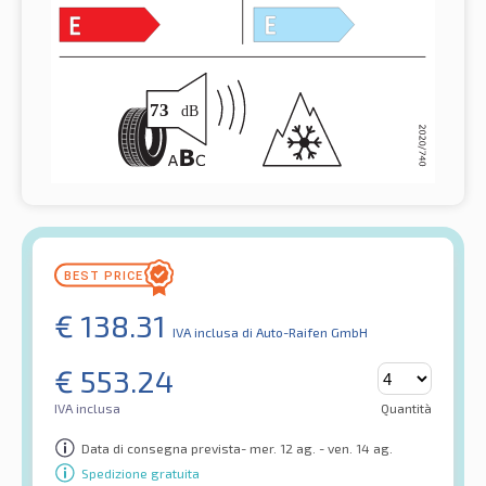
€
138.31
IVA inclusa
di Auto-Raifen GmbH
€
553.24
IVA inclusa
Quantità
Data di consegna prevista- mer. 12 ag. - ven. 14 ag.
Spedizione gratuita