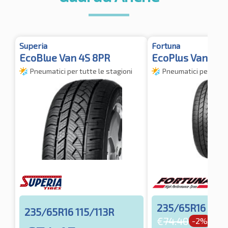
Superia
Fortuna
EcoBlue Van 4S 8PR
EcoPlus Van 4S 
Pneumatici per tutte le stagioni
Pneumatici per tutte
235/65R16 115/
235/65R16 115/113R
€
74.40
-2%