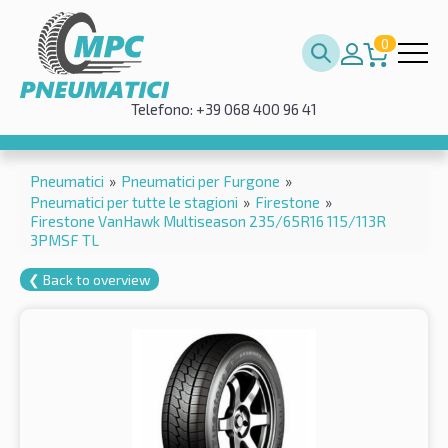
0
Telefono: +39 068 400 96 41
Pneumatici
»
Pneumatici per Furgone
»
Pneumatici per tutte le stagioni
»
Firestone
»
Firestone VanHawk Multiseason 235/65R16 115/113R
3PMSF TL
❮ Back to overview