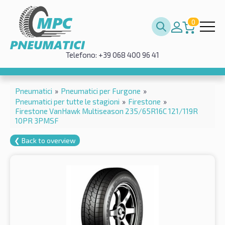
0
Telefono: +39 068 400 96 41
Pneumatici
»
Pneumatici per Furgone
»
Pneumatici per tutte le stagioni
»
Firestone
»
Firestone VanHawk Multiseason 235/65R16C 121/119R
10PR 3PMSF
❮ Back to overview