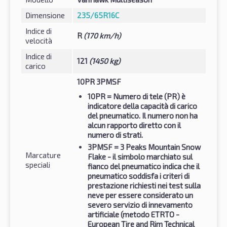
Dimensione
235/65R16C
Indice di
R
(170 km/h)
velocità
Indice di
121
(1450 kg)
carico
10PR 3PMSF
10PR
= Numero di tele (PR) è
indicatore della capacità di carico
del pneumatico. Il numero non ha
alcun rapporto diretto con il
numero di strati.
3PMSF
= 3 Peaks Mountain Snow
Marcature
Flake - il simbolo marchiato sul
speciali
fianco del pneumatico indica che il
pneumatico soddisfa i criteri di
prestazione richiesti nei test sulla
neve per essere considerato un
severo servizio di innevamento
artificiale (metodo ETRTO -
European Tire and Rim Technical