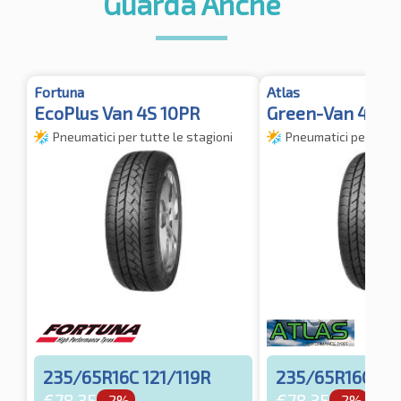
Guarda Anche
Fortuna
Atlas
EcoPlus Van 4S 10PR
Green-Van 4S 1
Pneumatici per tutte le stagioni
Pneumatici per tutte
235/65R16C 121/119R
235/65R16C 121
€
78.35
€
78.35
-2%
-2%