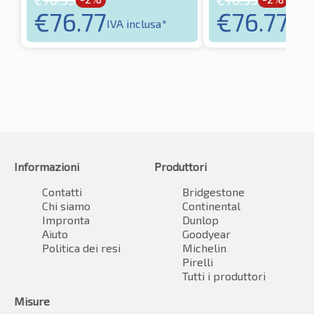
€
76.77
€
76.77
IVA inclusa*
IVA i
Informazioni
Produttori
Contatti
Bridgestone
Chi siamo
Continental
Impronta
Dunlop
Aiuto
Goodyear
Politica dei resi
Michelin
Pirelli
Tutti i produttori
Misure