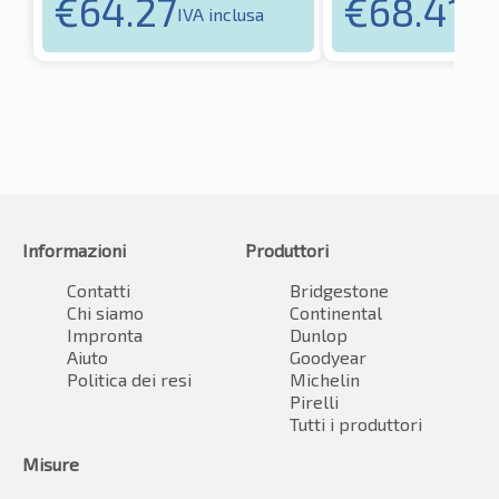
€
64.27
€
68.41
IVA inclusa
IVA 
Informazioni
Produttori
Contatti
Bridgestone
Chi siamo
Continental
Impronta
Dunlop
Aiuto
Goodyear
Politica dei resi
Michelin
Pirelli
Tutti i produttori
Misure