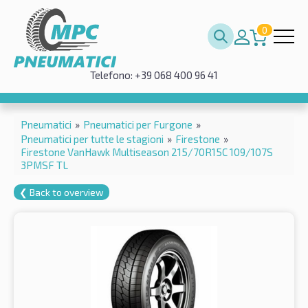
0
Telefono: +39 068 400 96 41
Pneumatici
»
Pneumatici per Furgone
»
Pneumatici per tutte le stagioni
»
Firestone
»
Firestone VanHawk Multiseason 215/70R15C 109/107S
3PMSF TL
❮ Back to overview