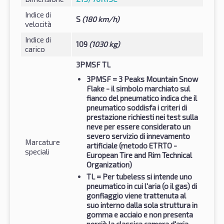
Indice di
S
(180 km/h)
velocità
Indice di
109
(1030 kg)
carico
3PMSF TL
3PMSF
= 3 Peaks Mountain Snow
Flake - il simbolo marchiato sul
fianco del pneumatico indica che il
pneumatico soddisfa i criteri di
prestazione richiesti nei test sulla
neve per essere considerato un
severo servizio di innevamento
Marcature
artificiale (metodo ETRTO -
speciali
European Tire and Rim Technical
Organization)
TL
= Per tubeless si intende uno
pneumatico in cui l'aria (o il gas) di
gonfiaggio viene trattenuta al
suo interno dalla sola struttura in
gomma e acciaio e non presenta
perciò la classica camera d'aria.