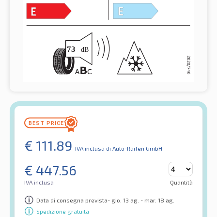
€
111.89
IVA inclusa
di Auto-Raifen GmbH
€
447.56
IVA inclusa
Quantità
Data di consegna prevista- gio. 13 ag. - mar. 18 ag.
Spedizione gratuita