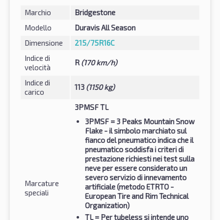
Marchio
Bridgestone
Modello
Duravis All Season
Dimensione
215/75R16C
Indice di
R
(170 km/h)
velocità
Indice di
113
(1150 kg)
carico
3PMSF TL
3PMSF
= 3 Peaks Mountain Snow
Flake - il simbolo marchiato sul
fianco del pneumatico indica che il
pneumatico soddisfa i criteri di
prestazione richiesti nei test sulla
neve per essere considerato un
severo servizio di innevamento
Marcature
artificiale (metodo ETRTO -
speciali
European Tire and Rim Technical
Organization)
TL
= Per tubeless si intende uno