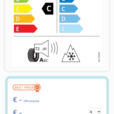
€
-
IVA inclusa
€
-