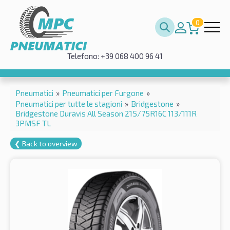
0
Telefono: +39 068 400 96 41
Pneumatici
»
Pneumatici per Furgone
»
Pneumatici per tutte le stagioni
»
Bridgestone
»
Bridgestone Duravis All Season 215/75R16C 113/111R
3PMSF TL
❮ Back to overview