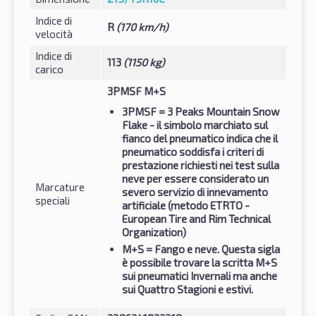
Indice di
R
(170 km/h)
velocità
Indice di
113
(1150 kg)
carico
3PMSF M+S
3PMSF
= 3 Peaks Mountain Snow
Flake - il simbolo marchiato sul
fianco del pneumatico indica che il
pneumatico soddisfa i criteri di
prestazione richiesti nei test sulla
neve per essere considerato un
Marcature
severo servizio di innevamento
speciali
artificiale (metodo ETRTO -
European Tire and Rim Technical
Organization)
M+S
= Fango e neve. Questa sigla
è possibile trovare la scritta M+S
sui pneumatici Invernali ma anche
sui Quattro Stagioni e estivi.