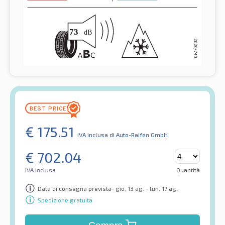
€
175.51
IVA inclusa
di Auto-Raifen GmbH
€
702.04
IVA inclusa
Quantità
Data di consegna prevista- gio. 13 ag. - lun. 17 ag.
Spedizione gratuita