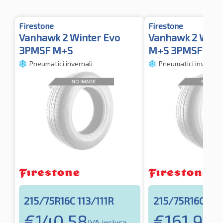
Firestone
Firestone
Vanhawk 2 Winter Evo
Vanhawk 2 Wint
3PMSF M+S
M+S 3PMSF TL
Pneumatici invernali
Pneumatici invernali
215/75R16C 113/111R
215/75R16C 116
€
140.58
€
161.98
IVA inclusa
IV