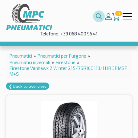
0
Telefono: +39 068 400 96 41
Pneumatici
»
Pneumatici per Furgone
»
Pneumatici invernali
»
Firestone
»
Firestone Vanhawk 2 Winter 215/75R16C 113/111R 3PMSF
M+S
❮ Back to overview