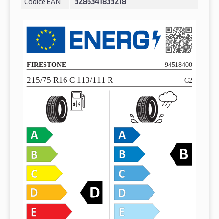
Codice EAN
3286341833218