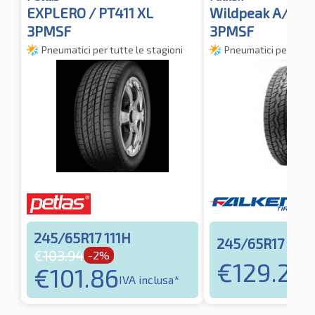
EXPLERO / PT411 XL
Wildpeak A/T3
3PMSF
3PMSF
Pneumatici per tutte le stagioni
Pneumatici per tutte
245/65R17 111H
245/65R17 111H
€
103.94
-2%
€
129.21
€
101.86
IV
IVA inclusa*