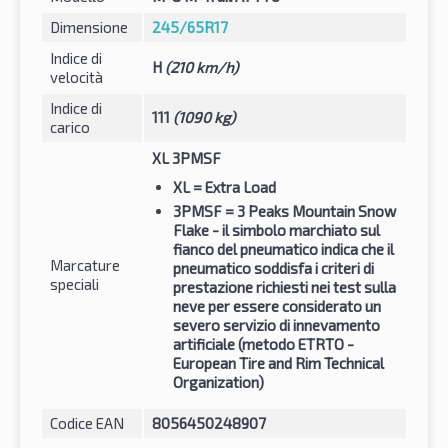
Dimensione
245/65R17
Indice di
H
(210 km/h)
velocità
Indice di
111
(1090 kg)
carico
XL 3PMSF
XL
= Extra Load
3PMSF
= 3 Peaks Mountain Snow
Flake - il simbolo marchiato sul
fianco del pneumatico indica che il
Marcature
pneumatico soddisfa i criteri di
speciali
prestazione richiesti nei test sulla
neve per essere considerato un
severo servizio di innevamento
artificiale (metodo ETRTO -
European Tire and Rim Technical
Organization)
Codice EAN
8056450248907