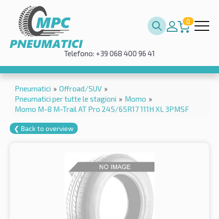
0
Telefono: +39 068 400 96 41
Pneumatici
»
Offroad/SUV
»
Pneumatici per tutte le stagioni
»
Momo
»
Momo M-8 M-Trail AT Pro 245/65R17 111H XL 3PMSF
❮ Back to overview