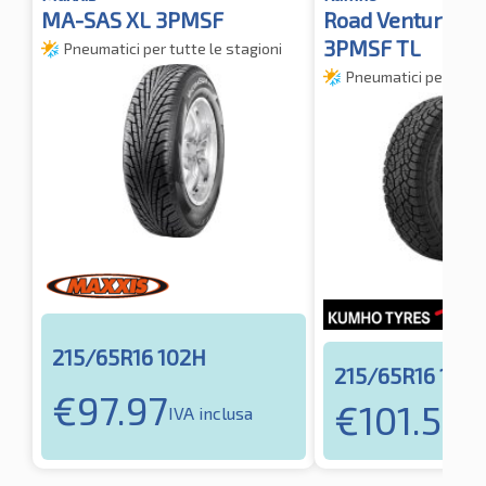
MA-SAS XL 3PMSF
Road Venture A
3PMSF TL
Pneumatici per tutte le stagioni
Pneumatici per tutte
215/65R16 102H
215/65R16 102
€
97.97
€
101.55
IVA inclusa
IVA