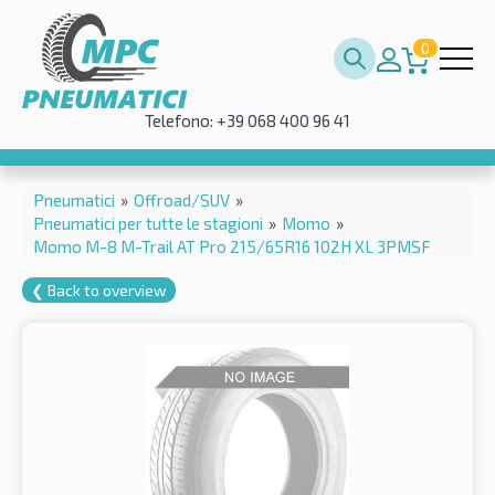
0
Telefono: +39 068 400 96 41
Pneumatici
»
Offroad/SUV
»
Pneumatici per tutte le stagioni
»
Momo
»
Momo M-8 M-Trail AT Pro 215/65R16 102H XL 3PMSF
❮ Back to overview