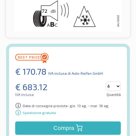
€
170.78
IVA inclusa
di Auto-Raifen GmbH
€
683.12
IVA inclusa
Quantità
Data di consegna prevista- gio. 13 ag. - mar. 18 ag.
Spedizione gratuita
Compra