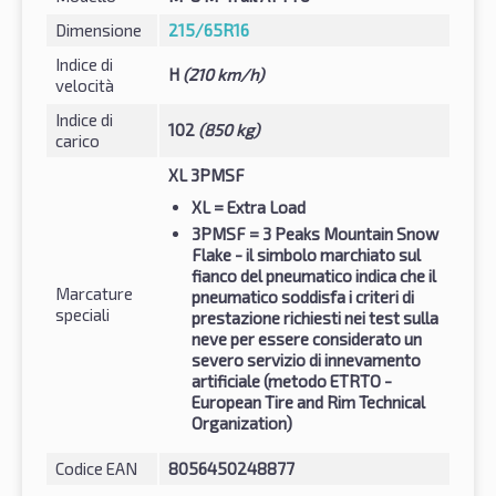
Dimensione
215/65R16
Indice di
H
(210 km/h)
velocità
Indice di
102
(850 kg)
carico
XL 3PMSF
XL
= Extra Load
3PMSF
= 3 Peaks Mountain Snow
Flake - il simbolo marchiato sul
fianco del pneumatico indica che il
Marcature
pneumatico soddisfa i criteri di
speciali
prestazione richiesti nei test sulla
neve per essere considerato un
severo servizio di innevamento
artificiale (metodo ETRTO -
European Tire and Rim Technical
Organization)
Codice EAN
8056450248877