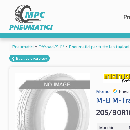
Pn
Pneumatici
»
Offroad/SUV
»
Pneumatici per tutte le stagioni
❮ Back to overview
Momo
Pneuma
M-8 M-Tra
205/80R1
Marchio