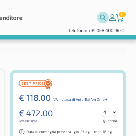
0
enditore
Telefono: +39 068 400 96 41
€
118.00
IVA inclusa
di Auto-Raifen GmbH
€
472.00
IVA inclusa
Quantità
Data di consegna prevista- gio. 13 ag. - mar. 18 ag.