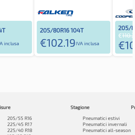
205/8
4T
205/80R16 104T
€
110.
€
102.19
€
1
A inclusa
IVA inclusa
isure
Stagione
P
205/55 R16
Pneumatici estivi
225/45 R17
Pneumatici invernali
225/40 R18
Pneumatici all-season