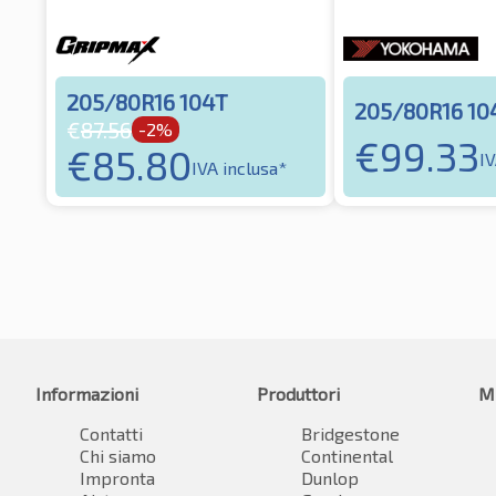
205/80R16 104T
205/80R16 10
€
87.56
-2%
€
99.33
€
85.80
IV
IVA inclusa*
Informazioni
Produttori
M
Contatti
Bridgestone
Chi siamo
Continental
Impronta
Dunlop