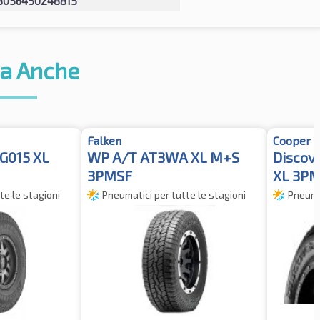
8056450248815
a Anche
Falken
Cooper
G015 XL
WP A/T AT3WA XL M+S
Discov
3PMSF
XL 3PM
te le stagioni
Pneumatici per tutte le stagioni
Pneumat