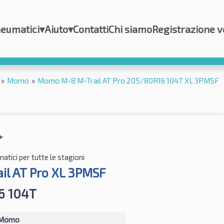
eumatici
▾
Aiuto
▾
Contatti
Chi siamo
Registrazione v
»
Momo
»
Momo M-8 M-Trail AT Pro 205/80R16 104T XL 3PMSF
tici per tutte le stagioni
il AT Pro XL 3PMSF
6 104T
Momo