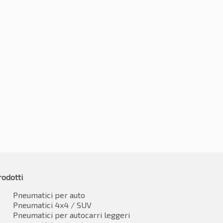
0R16 104T
205/80R16 104T
23
-2%
€
111.57
08.03
IVA inclusa
IVA inclusa*
rodotti
Pneumatici per auto
Pneumatici 4x4 / SUV
Pneumatici per autocarri leggeri