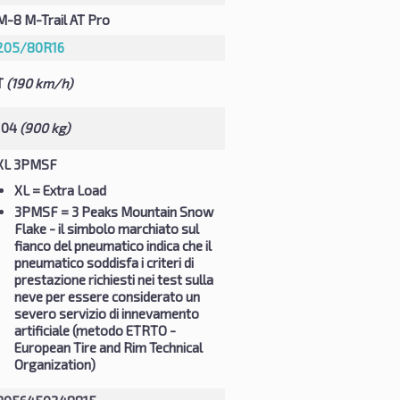
M-8 M-Trail AT Pro
205/80R16
T
(190 km/h)
104
(900 kg)
XL 3PMSF
XL
= Extra Load
3PMSF
= 3 Peaks Mountain Snow
Flake - il simbolo marchiato sul
fianco del pneumatico indica che il
pneumatico soddisfa i criteri di
prestazione richiesti nei test sulla
neve per essere considerato un
severo servizio di innevamento
artificiale (metodo ETRTO -
European Tire and Rim Technical
Organization)