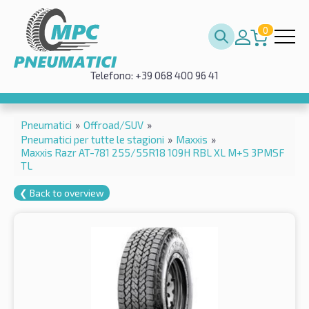
0
Telefono: +39 068 400 96 41
Pneumatici
»
Offroad/SUV
»
Pneumatici per tutte le stagioni
»
Maxxis
»
Maxxis Razr AT-781 255/55R18 109H RBL XL M+S 3PMSF
TL
❮ Back to overview