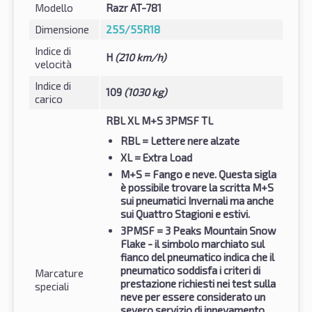
Modello
Razr AT-781
Dimensione
255/55R18
Indice di
H
(210 km/h)
velocità
Indice di
109
(1030 kg)
carico
RBL XL M+S 3PMSF TL
RBL
= Lettere nere alzate
XL
= Extra Load
M+S
= Fango e neve. Questa sigla
è possibile trovare la scritta M+S
sui pneumatici Invernali ma anche
sui Quattro Stagioni e estivi.
3PMSF
= 3 Peaks Mountain Snow
Flake - il simbolo marchiato sul
fianco del pneumatico indica che il
pneumatico soddisfa i criteri di
Marcature
prestazione richiesti nei test sulla
speciali
neve per essere considerato un
severo servizio di innevamento