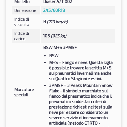
Modello
Dueler A/T 002
Dimensione
245/60R18
Indice di
H
(210 km/h)
velocità
Indice di
105
(925 kg)
carico
BSW M+S 3PMSF
BSW
M+S
= Fango e neve. Questa sigla
è possibile trovare la scritta M+S
sui pneumatici Invernali ma anche
sui Quattro Stagioni e estivi.
3PMSF
= 3 Peaks Mountain Snow
Marcature
Flake - il simbolo marchiato sul
speciali
fianco del pneumatico indica che il
pneumatico soddisfa i criteri di
prestazione richiesti nei test sulla
neve per essere considerato un
severo servizio di innevamento
artificiale (metodo ETRTO -