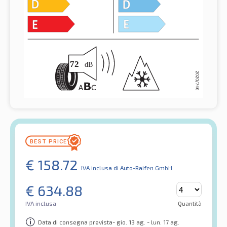
€
158.72
IVA inclusa
di Auto-Raifen GmbH
€
634.88
IVA inclusa
Quantità
Data di consegna prevista- gio. 13 ag. - lun. 17 ag.