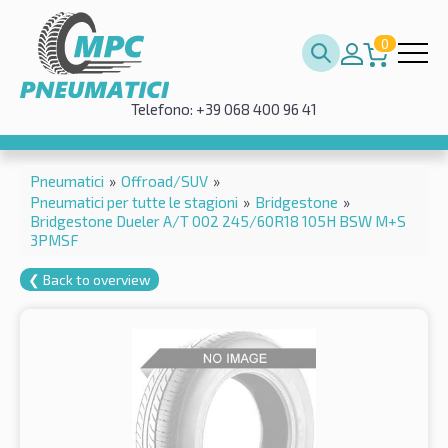
0
Telefono: +39 068 400 96 41
Pneumatici
»
Offroad/SUV
»
Pneumatici per tutte le stagioni
»
Bridgestone
»
Bridgestone Dueler A/T 002 245/60R18 105H BSW M+S
3PMSF
❮ Back to overview