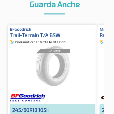
Guarda Anche
BFGoodrich
Maxxis
Trail-Terrain T/A BSW
Razr 
Pneumatici per tutte le stagioni
Pneum
245/60R18 105H
245/