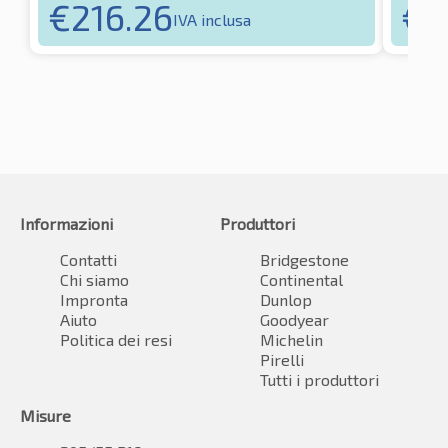
€
216.26
€
1
IVA inclusa
Informazioni
Produttori
Contatti
Bridgestone
Chi siamo
Continental
Impronta
Dunlop
Aiuto
Goodyear
Politica dei resi
Michelin
Pirelli
Tutti i produttori
Misure