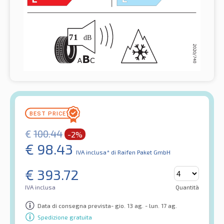
€
100.44
-2%
€
98.43
IVA inclusa*
di Raifen Paket GmbH
€
393.72
IVA inclusa
Quantità
Data di consegna prevista- gio. 13 ag. - lun. 17 ag.
Spedizione gratuita