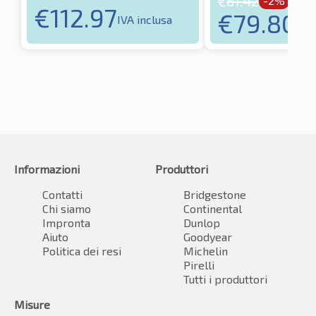
€
81.42
-2%
€
112.97
€
79.80
IVA inclusa
IVA
Informazioni
Produttori
Contatti
Bridgestone
Chi siamo
Continental
Impronta
Dunlop
Aiuto
Goodyear
Politica dei resi
Michelin
Pirelli
Tutti i produttori
Misure