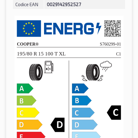
Codice EAN
0029142952527