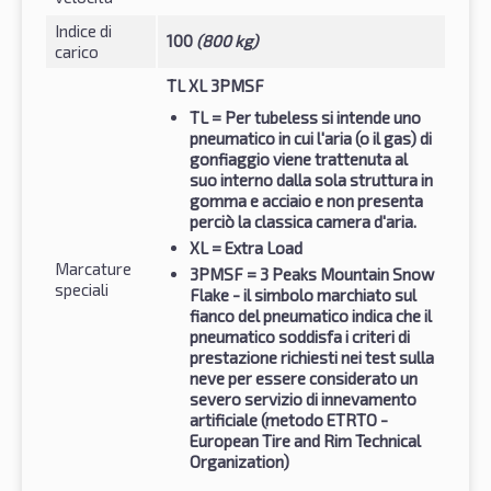
Indice di
100
(800 kg)
carico
TL XL 3PMSF
TL
= Per tubeless si intende uno
pneumatico in cui l'aria (o il gas) di
gonfiaggio viene trattenuta al
suo interno dalla sola struttura in
gomma e acciaio e non presenta
perciò la classica camera d'aria.
XL
= Extra Load
Marcature
3PMSF
= 3 Peaks Mountain Snow
speciali
Flake - il simbolo marchiato sul
fianco del pneumatico indica che il
pneumatico soddisfa i criteri di
prestazione richiesti nei test sulla
neve per essere considerato un
severo servizio di innevamento
artificiale (metodo ETRTO -
European Tire and Rim Technical
Organization)