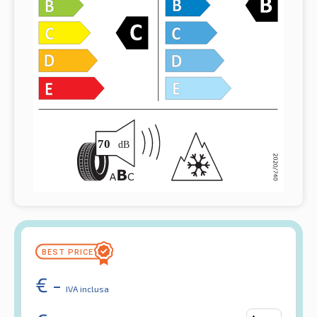
€
-
IVA inclusa