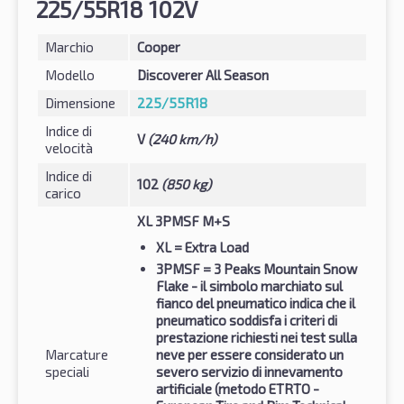
225/55R18 102V
Marchio
Cooper
Modello
Discoverer All Season
Dimensione
225/55R18
Indice di
V
(240 km/h)
velocità
Indice di
102
(850 kg)
carico
XL 3PMSF M+S
XL
= Extra Load
3PMSF
= 3 Peaks Mountain Snow
Flake - il simbolo marchiato sul
fianco del pneumatico indica che il
pneumatico soddisfa i criteri di
prestazione richiesti nei test sulla
Marcature
neve per essere considerato un
speciali
severo servizio di innevamento
artificiale (metodo ETRTO -