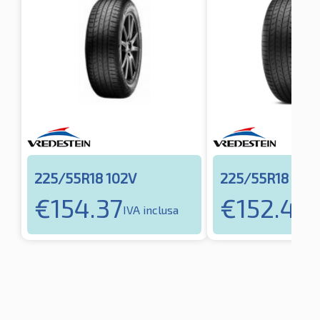
225/55R18 102V
225/55R18 102
€
154.37
€
152.46
IVA inclusa
I