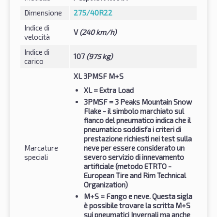
Dimensione
275/40R22
Indice di
V
(240 km/h)
velocità
Indice di
107
(975 kg)
carico
XL 3PMSF M+S
XL
= Extra Load
3PMSF
= 3 Peaks Mountain Snow
Flake - il simbolo marchiato sul
fianco del pneumatico indica che il
pneumatico soddisfa i criteri di
prestazione richiesti nei test sulla
Marcature
neve per essere considerato un
speciali
severo servizio di innevamento
artificiale (metodo ETRTO -
European Tire and Rim Technical
Organization)
M+S
= Fango e neve. Questa sigla
è possibile trovare la scritta M+S
sui pneumatici Invernali ma anche