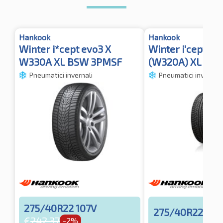
Hankook
Hankook
Winter i*cept evo3 X
Winter i'cept ev
W330A XL BSW 3PMSF
(W320A) XL 3P
Pneumatici invernali
Pneumatici invernali
275/40R22 107V
275/40R22 107
€
242.37
-2%