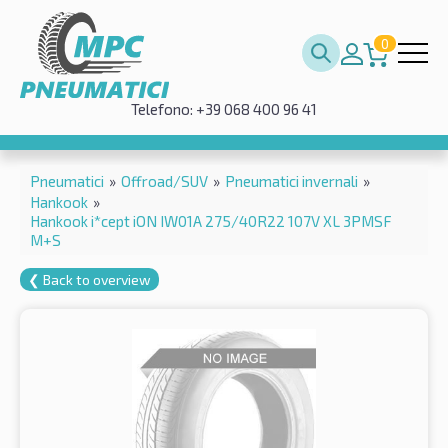
0
Telefono: +39 068 400 96 41
Pneumatici
»
Offroad/SUV
»
Pneumatici invernali
»
Hankook
»
Hankook i*cept iON IW01A 275/40R22 107V XL 3PMSF
M+S
❮ Back to overview