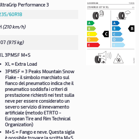
UltraGrip Performance 3
235/60R18
H
(210 km/h)
107
(975 kg)
XL 3PMSF M+S
XL
= Extra Load
3PMSF
= 3 Peaks Mountain Snow
Flake - il simbolo marchiato sul
fianco del pneumatico indica che il
pneumatico soddisfa i criteri di
prestazione richiesti nei test sulla
neve per essere considerato un
severo servizio di innevamento
artificiale (metodo ETRTO -
European Tire and Rim Technical
Organization)
M+S
= Fango e neve. Questa sigla
è possibile trovare la scritta M+S