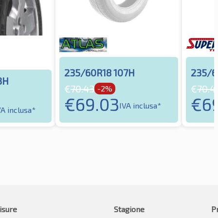
235/60R18 107H
235/6
3H
€
70.43
€
70.4
-2%
€
69.03
€
6
IVA inclusa*
VA inclusa*
isure
Stagione
P