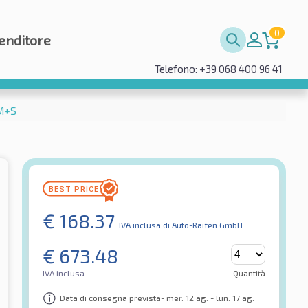
0
enditore
Telefono: +39 068 400 96 41
 M+S
€
168.37
IVA inclusa
di Auto-Raifen GmbH
€
673.48
IVA inclusa
Quantità
Data di consegna prevista- mer. 12 ag. - lun. 17 ag.