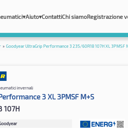
eumatici
▾
Aiuto
▾
Contatti
Chi siamo
Registrazione v
r
»
Goodyear UltraGrip Performance 3 235/60R18 107H XL 3PMSF
eumatici invernali
 Performance 3 XL 3PMSF M+S
8 107H
Goodyear