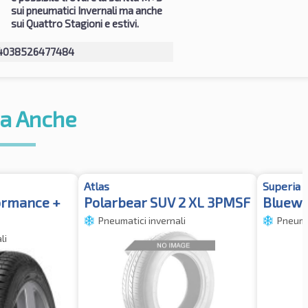
sui pneumatici Invernali ma anche
sui Quattro Stagioni e estivi.
4038526477484
a Anche
Atlas
Superia
ormance +
Polarbear SUV 2 XL 3PMSF
Bluewi
Pneumatici invernali
Pneumat
li