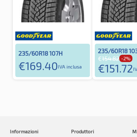
235/60R18 10
235/60R18 107H
€
154.82
-2%
€
169.40
€
151.72
IVA inclusa
I
Informazioni
Produttori
M