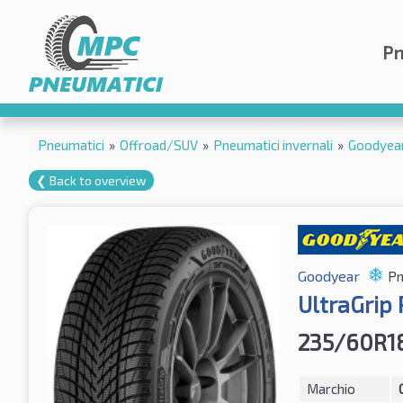
Pn
Pneumatici
»
Offroad/SUV
»
Pneumatici invernali
»
Goodyea
❮ Back to overview
Goodyear
Pn
UltraGrip
235/60R1
Marchio