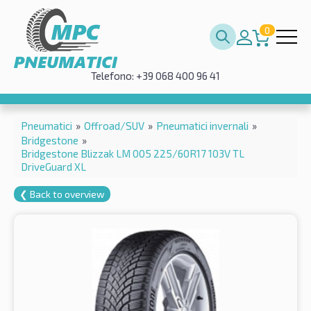
0
Telefono: +39 068 400 96 41
Pneumatici
»
Offroad/SUV
»
Pneumatici invernali
»
Bridgestone
»
Bridgestone Blizzak LM 005 225/60R17 103V TL
DriveGuard XL
❮ Back to overview