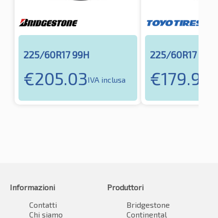
225/60R17 99H
225/60R17 103
€
205.03
€
179.99
IVA inclusa
I
Informazioni
Produttori
Contatti
Bridgestone
Chi siamo
Continental