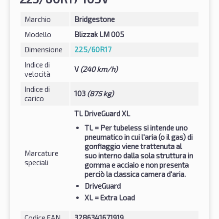
Marchio
Bridgestone
Modello
Blizzak LM 005
Dimensione
225/60R17
Indice di
V
(240 km/h)
velocità
Indice di
103
(875 kg)
carico
TL DriveGuard XL
TL
= Per tubeless si intende uno
pneumatico in cui l'aria (o il gas) di
gonfiaggio viene trattenuta al
Marcature
suo interno dalla sola struttura in
speciali
gomma e acciaio e non presenta
perciò la classica camera d'aria.
DriveGuard
XL
= Extra Load
Codice EAN
3286341671919