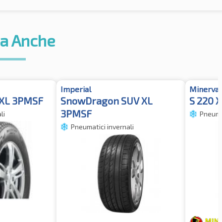
a Anche
Imperial
Minerva
 XL 3PMSF
SnowDragon SUV XL
S 220 
3PMSF
li
Pneumat
Pneumatici invernali