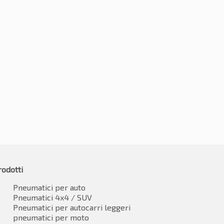
0R19 107V
255/50R19 107V
2
€
105.64
-2%
-2%
6.84
€
103.53
IVA inclusa*
IVA inclusa*
rodotti
Pneumatici per auto
Pneumatici 4x4 / SUV
Pneumatici per autocarri leggeri
pneumatici per moto