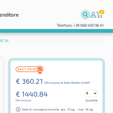
0
enditore
Telefono: +39 068 400 96 41
AT XL
€
360.21
IVA inclusa
di Auto-Raifen GmbH
€
1440.84
IVA inclusa
Quantità
Data di consegna prevista- gio. 13 ag. - mar. 18 ag.