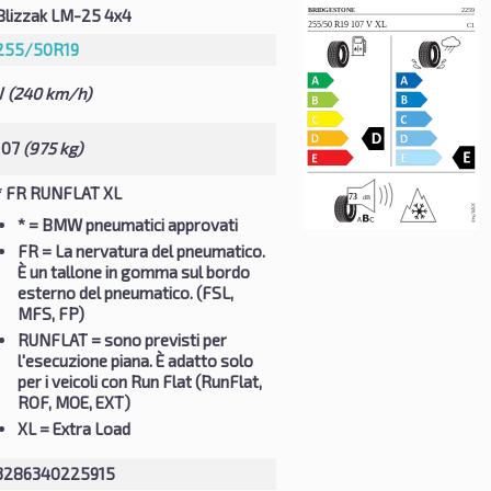
Blizzak LM-25 4x4
255/50R19
V
(240 km/h)
107
(975 kg)
* FR RUNFLAT XL
*
= BMW pneumatici approvati
FR
= La nervatura del pneumatico.
È un tallone in gomma sul bordo
esterno del pneumatico. (FSL,
MFS, FP)
RUNFLAT
= sono previsti per
l'esecuzione piana. È adatto solo
per i veicoli con Run Flat (RunFlat,
ROF, MOE, EXT)
XL
= Extra Load
3286340225915