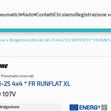
eumatici
▾
Aiuto
▾
Contatti
Chi siamo
Registrazione v
one
»
Bridgestone Blizzak LM-25 4x4 255/50R19 107V * FR RUNFL
Pneumatici invernali
M-25 4x4 * FR RUNFLAT XL
 107V
Bridgestone