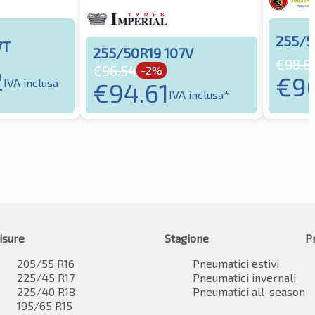
255/5
7T
255/50R19 107V
€
98.8
€
96.54
-2%
2
€
9
IVA inclusa
€
94.61
IVA inclusa*
isure
Stagione
P
205/55 R16
Pneumatici estivi
225/45 R17
Pneumatici invernali
225/40 R18
Pneumatici all-season
195/65 R15