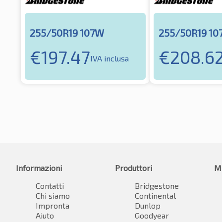
255/50R19 107W
255/50R19 10
€
197.47
€
208.6
IVA inclusa
Informazioni
Produttori
M
Contatti
Bridgestone
Chi siamo
Continental
Impronta
Dunlop
Aiuto
Goodyear