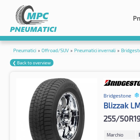
Pn
Pneumatici
»
Offroad/SUV
»
Pneumatici invernali
»
Bridgest
❮ Back to overview
Bridgestone
Blizzak L
255/50R19
Marchio