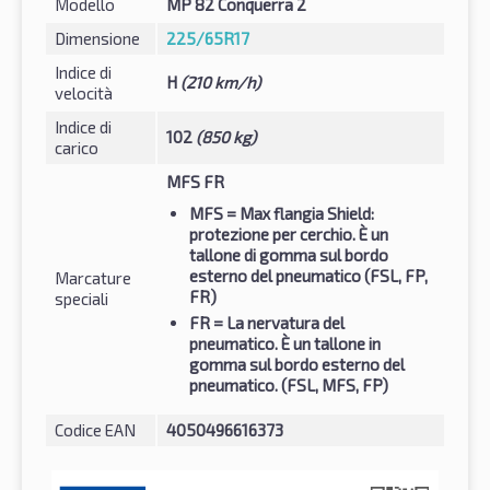
Modello
MP 82 Conquerra 2
Dimensione
225/65R17
Indice di
H
(210 km/h)
velocità
Indice di
102
(850 kg)
carico
MFS FR
MFS
= Max flangia Shield:
protezione per cerchio. È un
tallone di gomma sul bordo
esterno del pneumatico (FSL, FP,
Marcature
FR)
speciali
FR
= La nervatura del
pneumatico. È un tallone in
gomma sul bordo esterno del
pneumatico. (FSL, MFS, FP)
Codice EAN
4050496616373