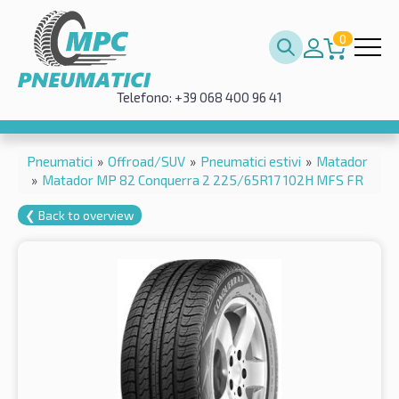
0
Telefono: +39 068 400 96 41
Pneumatici
»
Offroad/SUV
»
Pneumatici estivi
»
Matador
»
Matador MP 82 Conquerra 2 225/65R17 102H MFS FR
❮ Back to overview