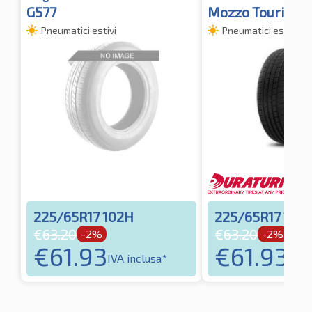
G577
Mozzo Touring
Pneumatici estivi
Pneumatici estivi
225/65R17 102H
225/65R17 102
€
63.20
€
63.20
-2%
-2%
€
61.93
€
61.93
IVA inclusa*
IVA 