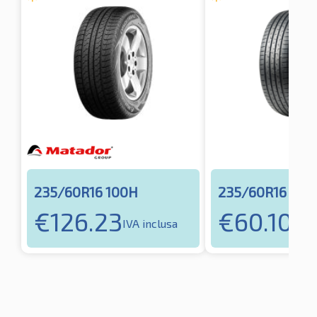
235/60R16 100H
235/60R16 100
€
126.23
€
60.10
IVA inclusa
IVA 