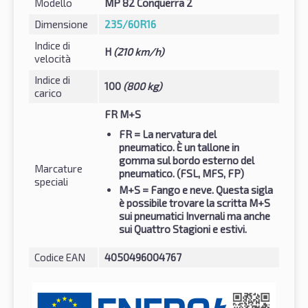
Modello
MP 82 Conquerra 2
Dimensione
235/60R16
Indice di
H
(210 km/h)
velocità
Indice di
100
(800 kg)
carico
FR M+S
FR
= La nervatura del
pneumatico. È un tallone in
gomma sul bordo esterno del
Marcature
pneumatico. (FSL, MFS, FP)
speciali
M+S
= Fango e neve. Questa sigla
è possibile trovare la scritta M+S
sui pneumatici Invernali ma anche
sui Quattro Stagioni e estivi.
Codice EAN
4050496004767