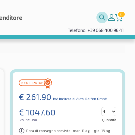
0
enditore
Telefono: +39 068 400 96 41
€
261.90
IVA inclusa
di Auto-Raifen GmbH
€
1047.60
IVA inclusa
Quantità
Data di consegna prevista- mar. 11 ag. - gio. 13 ag.