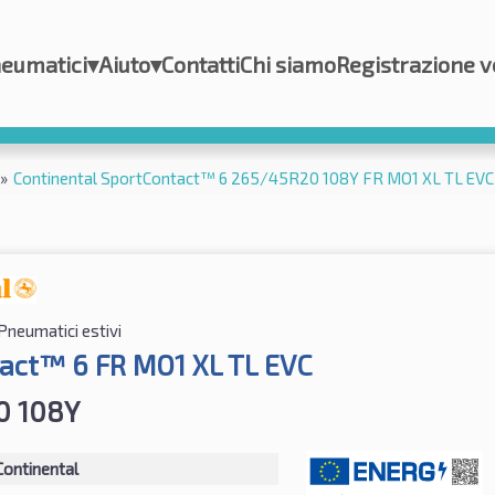
eumatici
▾
Aiuto
▾
Contatti
Chi siamo
Registrazione v
»
Continental SportContact™ 6 265/45R20 108Y FR MO1 XL TL EVC
Pneumatici estivi
act™ 6 FR MO1 XL TL EVC
0 108Y
Continental