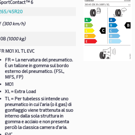
SportContact™ 6
265/45R20
Y
(300 km/h)
108
(1000 kg)
FR MO1 XL TL EVC
FR
= La nervatura del pneumatico.
È un tallone in gomma sul bordo
esterno del pneumatico. (FSL,
MFS, FP)
MO1
XL
= Extra Load
TL
= Per tubeless si intende uno
pneumatico in cui l'aria (o il gas) di
gonfiaggio viene trattenuta al suo
interno dalla sola struttura in
gomma e acciaio e non presenta
perciò la classica camera d'aria.
EVC