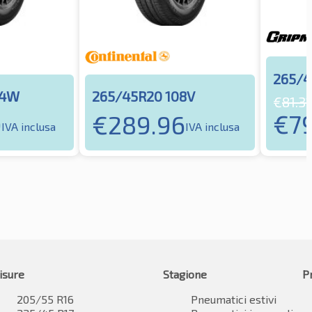
265/4
04W
265/45R20 108V
€
81.31
€
7
0
€
289.96
IVA inclusa
IVA inclusa
isure
Stagione
P
205/55 R16
Pneumatici estivi