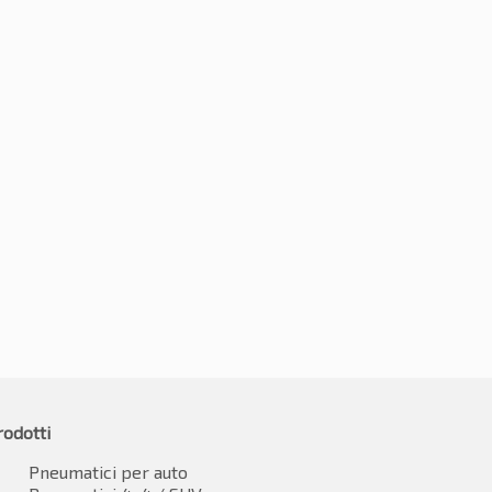
5R20 108Y
265/45R20 108Y
-2%
€
89.12
9.69
IVA inclusa
IVA inclusa*
rodotti
Pneumatici per auto