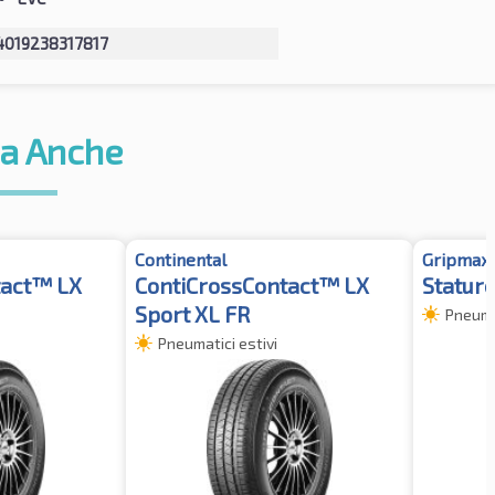
4019238317817
a Anche
Continental
Gripmax
tact™ LX
ContiCrossContact™ LX
Statur
Sport XL FR
Pneumat
Pneumatici estivi