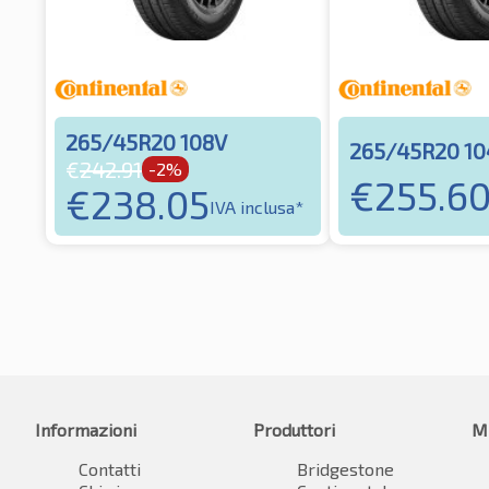
265/45R20 108V
265/45R20 1
€
242.91
-2%
€
255.6
€
238.05
IVA inclusa*
Informazioni
Produttori
M
Contatti
Bridgestone