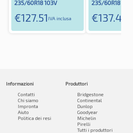
235/60R18 103V
235/60R18 107
€
127.51
€
137.49
IVA inclusa
IV
Informazioni
Produttori
Contatti
Bridgestone
Chi siamo
Continental
Impronta
Dunlop
Aiuto
Goodyear
Politica dei resi
Michelin
Pirelli
Tutti i produttori