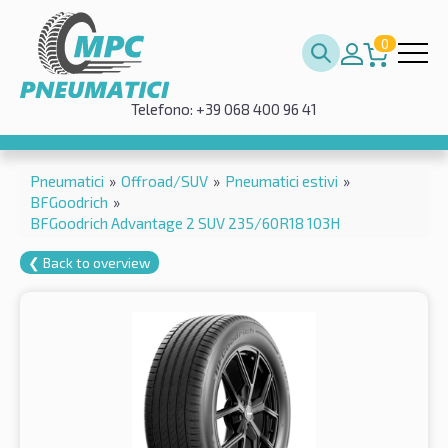
0
Telefono: +39 068 400 96 41
Pneumatici
»
Offroad/SUV
»
Pneumatici estivi
»
BFGoodrich
»
BFGoodrich Advantage 2 SUV 235/60R18 103H
❮ Back to overview