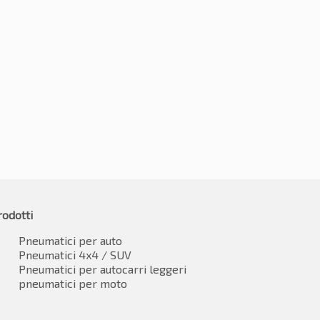
5R21 107Y
295/35R21 107Y
42
-2%
€
104.93
00.37
IVA inclusa
IVA inclusa*
rodotti
Pneumatici per auto
Pneumatici 4x4 / SUV
Pneumatici per autocarri leggeri
pneumatici per moto