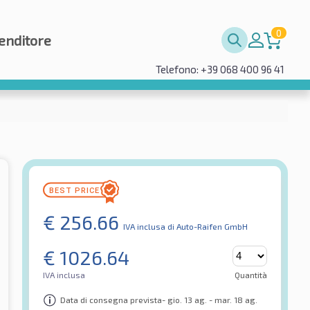
0
enditore
Telefono: +39 068 400 96 41
€
256.66
IVA inclusa
di Auto-Raifen GmbH
€
1026.64
IVA inclusa
Quantità
Data di consegna prevista- gio. 13 ag. - mar. 18 ag.