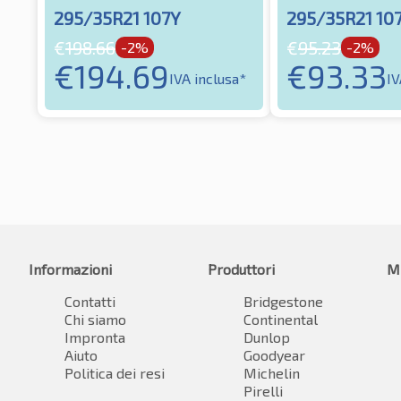
295/35R21 107Y
295/35R21 10
€
198.66
€
95.23
-2%
-2%
€
194.69
€
93.33
IVA inclusa*
IV
Informazioni
Produttori
M
Contatti
Bridgestone
Chi siamo
Continental
Impronta
Dunlop
Aiuto
Goodyear
Politica dei resi
Michelin
Pirelli