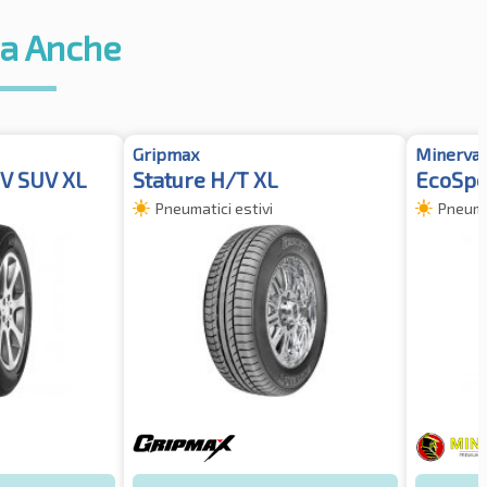
a Anche
Gripmax
Minerva
V SUV XL
Stature H/T XL
EcoSpe
Pneumatici estivi
Pneumat