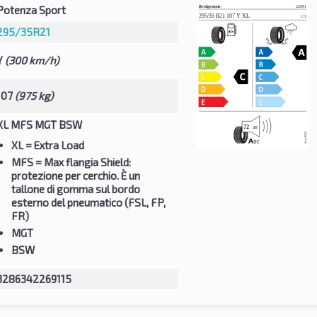
Potenza Sport
295/35R21
Y
(300 km/h)
107
(975 kg)
XL MFS MGT BSW
XL
= Extra Load
MFS
= Max flangia Shield:
protezione per cerchio. È un
tallone di gomma sul bordo
esterno del pneumatico (FSL, FP,
FR)
MGT
BSW
3286342269115