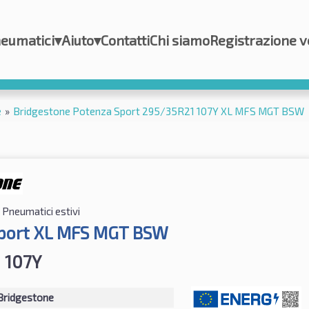
eumatici
▾
Aiuto
▾
Contatti
Chi siamo
Registrazione v
e
»
Bridgestone Potenza Sport 295/35R21 107Y XL MFS MGT BSW
Pneumatici estivi
port XL MFS MGT BSW
 107Y
Bridgestone