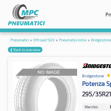
Pn
Pneumatici
»
Offroad/SUV
»
Pneumatici estivi
»
Bridgeston
❮ Back to overview
Bridgestone
Potenza S
295/35R21
Marchio