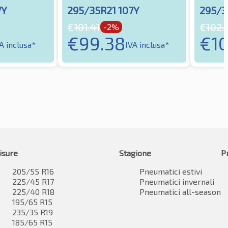
7Y
295/35R21 107Y
295/3
€
101.41
€
102.
-2%
€
99.38
€
1
A inclusa*
IVA inclusa*
isure
Stagione
P
205/55 R16
Pneumatici estivi
225/45 R17
Pneumatici invernali
225/40 R18
Pneumatici all-season
195/65 R15
235/35 R19
185/65 R15