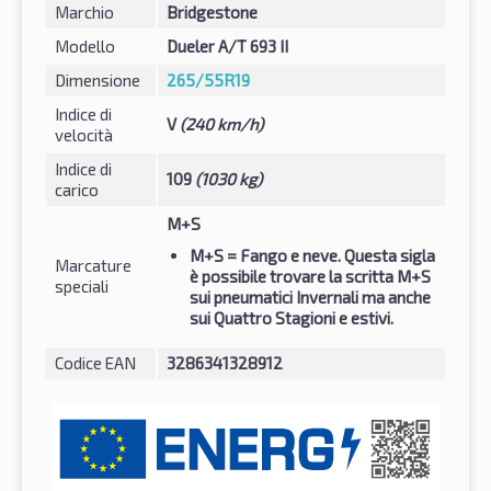
Marchio
Bridgestone
Modello
Dueler A/T 693 II
Dimensione
265/55R19
Indice di
V
(240 km/h)
velocità
Indice di
109
(1030 kg)
carico
M+S
M+S
= Fango e neve. Questa sigla
Marcature
è possibile trovare la scritta M+S
speciali
sui pneumatici Invernali ma anche
sui Quattro Stagioni e estivi.
Codice EAN
3286341328912