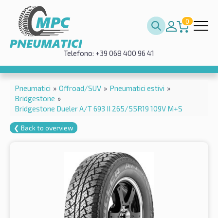
0
Telefono: +39 068 400 96 41
Pneumatici
»
Offroad/SUV
»
Pneumatici estivi
»
Bridgestone
»
Bridgestone Dueler A/T 693 II 265/55R19 109V M+S
❮ Back to overview