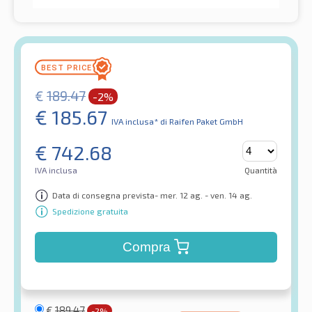
€
189.47
-2%
€
185.67
IVA inclusa*
di Raifen Paket GmbH
€
742.68
IVA inclusa
Quantità
Data di consegna prevista- mer. 12 ag. - ven. 14 ag.
Spedizione gratuita
Compra
€
189.47
-2%