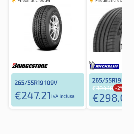
Pneumatici estivi
Pneumatici estivi
265/55R19 113Y
265/55R19 109V
€
304.10
-2%
€
247.21
€
298.01
IVA inclusa
I