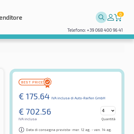
0
enditore
Telefono: +39 068 400 96 41
€
175.64
IVA inclusa
di Auto-Raifen GmbH
€
702.56
IVA inclusa
Quantità
Data di consegna prevista- mer. 12 ag. - ven. 14 ag.