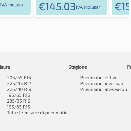
€
145.03
€
15
IVA inclusa
IVA inclusa*
isure
Stagione
P
205/55 R16
Pneumatici estivi
225/45 R17
Pneumatici invernali
225/40 R18
Pneumatici all-season
195/65 R15
235/35 R19
185/65 R15
Tutte le misure di pneumatici