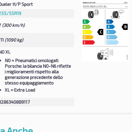
Dueler H/P Sport
255/55R19
Y
(300 km/h)
111
(1090 kg)
N0 XL
N0
= Pneumatici omologati
Porsche: la bilancia N0-N6 riflette
i miglioramenti rispetto alla
generazione precedente dello
stesso equipaggiamento
XL
= Extra Load
3286340889117
a Anche