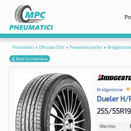
Pn
Pneumatici
»
Offroad/SUV
»
Pneumatici estivi
»
Bridgeston
❮ Back to overview
Bridgestone
Dueler H/
255/55R19
Marchio