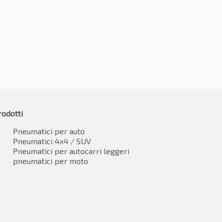
€
113.35
3.13
IVA inclusa
IVA inclusa*
rodotti
Pneumatici per auto
Pneumatici 4x4 / SUV
Pneumatici per autocarri leggeri
pneumatici per moto