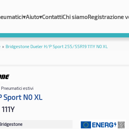
eumatici
▾
Aiuto
▾
Contatti
Chi siamo
Registrazione v
e
»
Bridgestone Dueler H/P Sport 255/55R19 111Y N0 XL
Pneumatici estivi
P Sport N0 XL
 111Y
Bridgestone