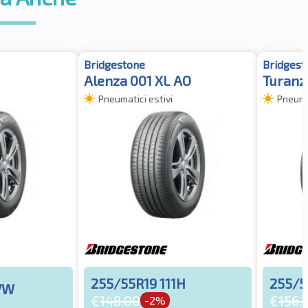
Bridgestone
Bridgest
Alenza 001 XL AO
Turanza
Pneumatici estivi
Pneumat
255/55R19 111H
255/5
7W
€
148.00
€
156.
-2%