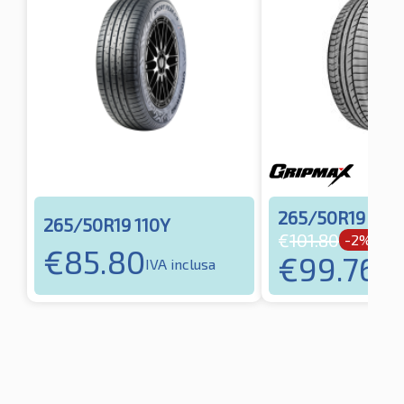
265/50R19 110
265/50R19 110Y
€
101.80
-2%
€
85.80
€
99.76
IVA inclusa
IVA 