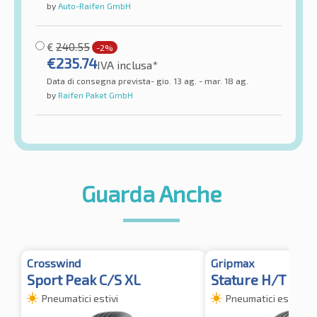
by
Auto-Raifen GmbH
€
240.55
-2%
€
235.74
IVA inclusa*
Data di consegna prevista- gio. 13 ag. - mar. 18 ag.
by
Raifen Paket GmbH
Guarda Anche
Crosswind
Gripmax
Sport Peak C/S XL
Stature H/T XL
Pneumatici estivi
Pneumatici estivi