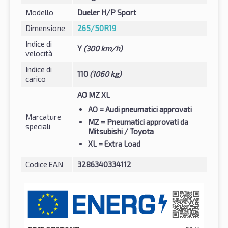
Modello
Dueler H/P Sport
Dimensione
265/50R19
Indice di
Y
(300 km/h)
velocità
Indice di
110
(1060 kg)
carico
AO MZ XL
AO
= Audi pneumatici approvati
Marcature
MZ
= Pneumatici approvati da
speciali
Mitsubishi / Toyota
XL
= Extra Load
Codice EAN
3286340334112